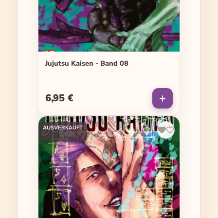
Jujutsu Kaisen - Band 08
6,95 €
Regulärer Preis:
AUSVERKAUFT