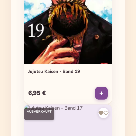
Jujutsu Kaisen - Band 19
6,95 €
Regulärer Preis:
AUSVERKAUFT