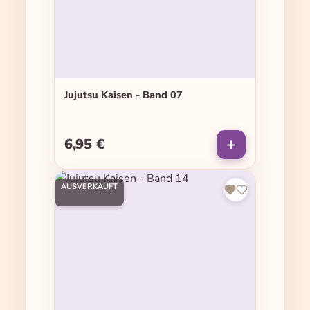
Jujutsu Kaisen - Band 07
6,95 €
Regulärer Preis:
AUSVERKAUFT