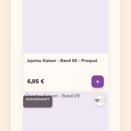
Jujutsu Kaisen - Band 00 - Prequel
6,95 €
Regulärer Preis:
AUSVERKAUFT