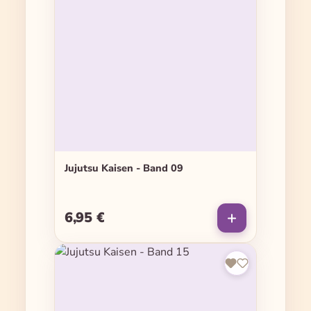
Jujutsu Kaisen - Band 09
6,95 €
Regulärer Preis: