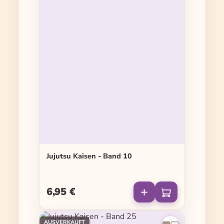
Jujutsu Kaisen - Band 10
6,95 €
Regulärer Preis:
AUSVERKAUFT