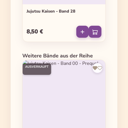
Jujutsu Kaisen - Band 28
8,50 €
Regulärer Preis:
Produktgalerie überspringen
Weitere Bände aus der Reihe
AUSVERKAUFT