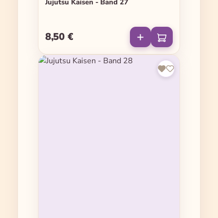
Jujutsu Kaisen - Band 27
8,50 €
Regulärer Preis: