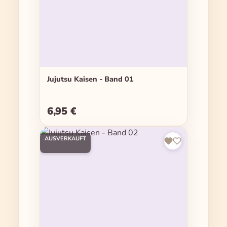
Jujutsu Kaisen - Band 01
6,95 €
Regulärer Preis:
AUSVERKAUFT