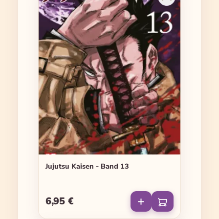
Jujutsu Kaisen - Band 13
6,95 €
Regulärer Preis: