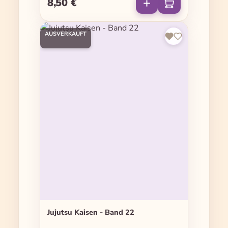
8,50 €
Regulärer Preis:
AUSVERKAUFT
Jujutsu Kaisen - Band 22