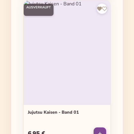
AUSVERKAUFT
Jujutsu Kaisen - Band 01
6,95 €
Regulärer Preis: