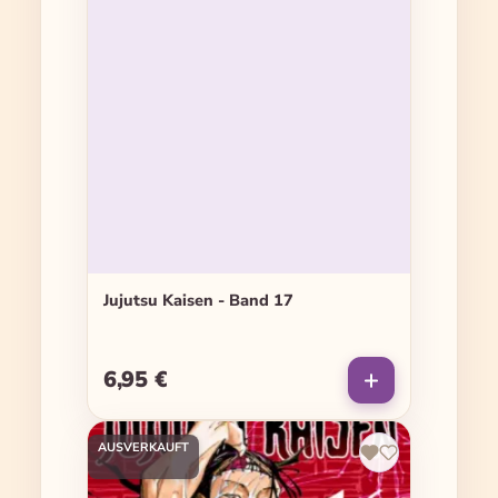
Jujutsu Kaisen - Band 17
6,95 €
Regulärer Preis:
AUSVERKAUFT