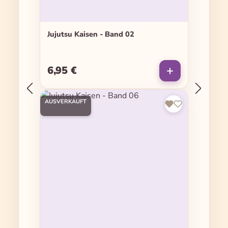
Jujutsu Kaisen - Band 02
6,95 €
Regulärer Preis:
AUSVERKAUFT