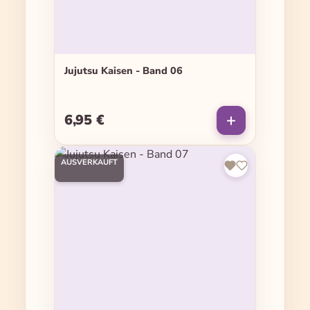
Jujutsu Kaisen - Band 06
6,95 €
Regulärer Preis:
AUSVERKAUFT