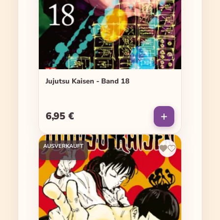
Jujutsu Kaisen - Band 18
6,95 €
Regulärer Preis:
AUSVERKAUFT