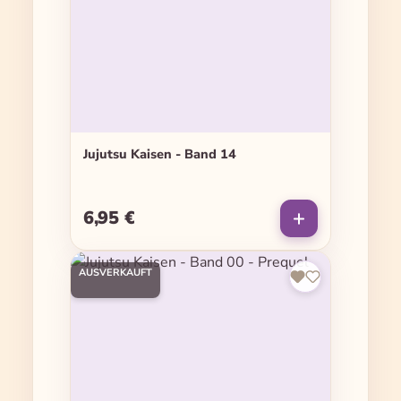
Jujutsu Kaisen - Band 14
6,95 €
Regulärer Preis:
AUSVERKAUFT