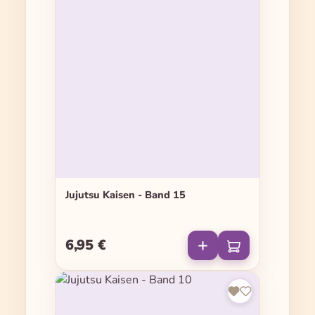
Jujutsu Kaisen - Band 15
6,95 €
Regulärer Preis: