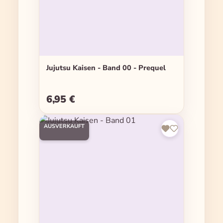
Jujutsu Kaisen - Band 00 - Prequel
6,95 €
Regulärer Preis:
AUSVERKAUFT