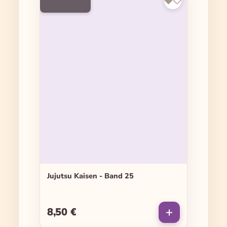
Jujutsu Kaisen - Band 25
8,50 €
Regulärer Preis: