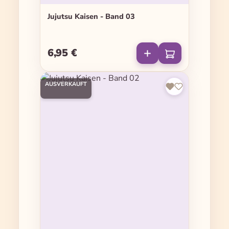
Jujutsu Kaisen - Band 03
6,95 €
Regulärer Preis:
AUSVERKAUFT