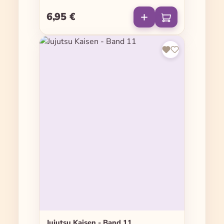
6,95 €
Regulärer Preis:
Jujutsu Kaisen - Band 11