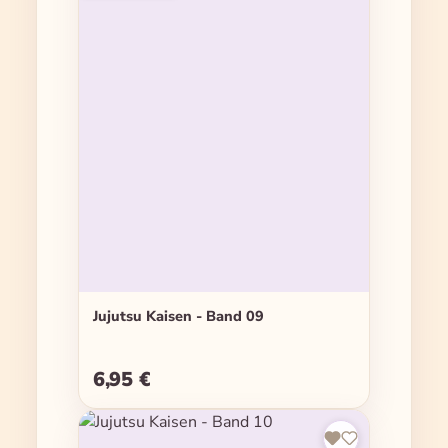
Jujutsu Kaisen - Band 09
6,95 €
Regulärer Preis: