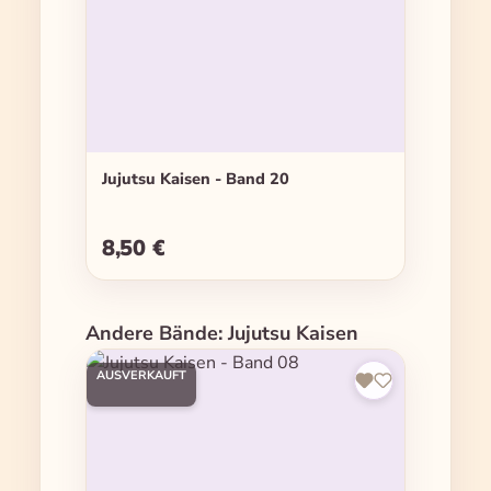
Jujutsu Kaisen - Band 20
8,50 €
Regulärer Preis:
Produktgalerie überspringen
Andere Bände: Jujutsu Kaisen
AUSVERKAUFT