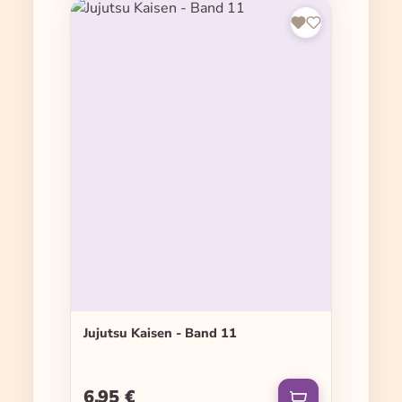
Jujutsu Kaisen - Band 11
6,95 €
Regulärer Preis: