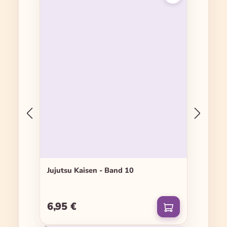
Jujutsu Kaisen - Band 10
6,95 €
Regulärer Preis: