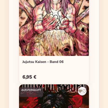
Jujutsu Kaisen - Band 06
6,95 €
Regulärer Preis:
AUSVERKAUFT