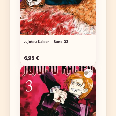
Jujutsu Kaisen - Band 02
6,95 €
Regulärer Preis: