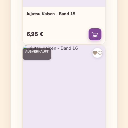
Jujutsu Kaisen - Band 15
6,95 €
Regulärer Preis:
AUSVERKAUFT