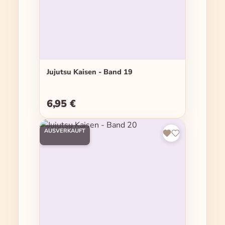
Jujutsu Kaisen - Band 19
6,95 €
Regulärer Preis:
AUSVERKAUFT