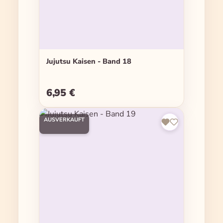
Jujutsu Kaisen - Band 18
6,95 €
Regulärer Preis:
AUSVERKAUFT