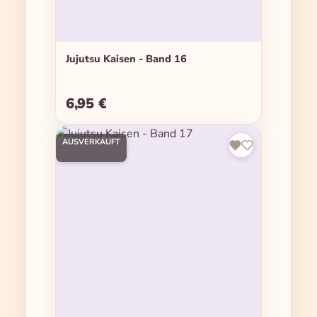
Jujutsu Kaisen - Band 16
6,95 €
Regulärer Preis:
AUSVERKAUFT