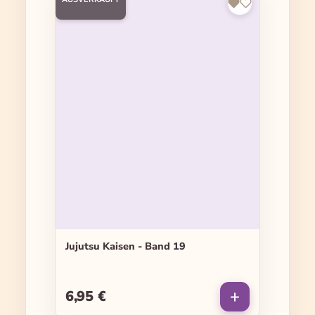
Jujutsu Kaisen - Band 19
6,95 €
Regulärer Preis: