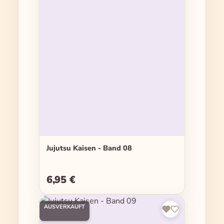
Jujutsu Kaisen - Band 08
6,95 €
Regulärer Preis:
AUSVERKAUFT