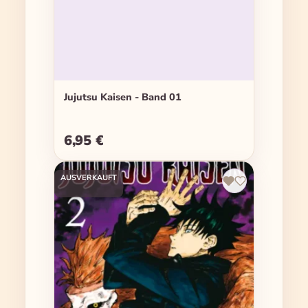
Jujutsu Kaisen - Band 01
6,95 €
Regulärer Preis:
AUSVERKAUFT