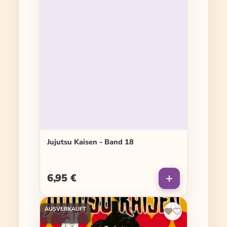
Jujutsu Kaisen - Band 18
6,95 €
Regulärer Preis:
AUSVERKAUFT