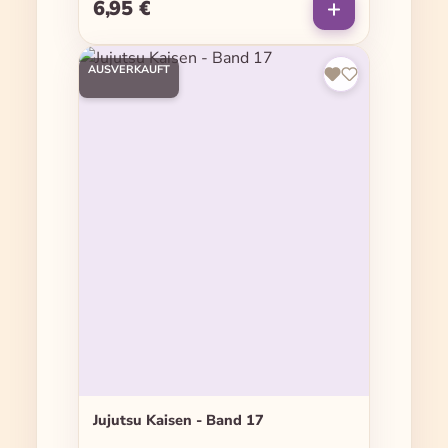
6,95 €
Regulärer Preis:
AUSVERKAUFT
Jujutsu Kaisen - Band 17