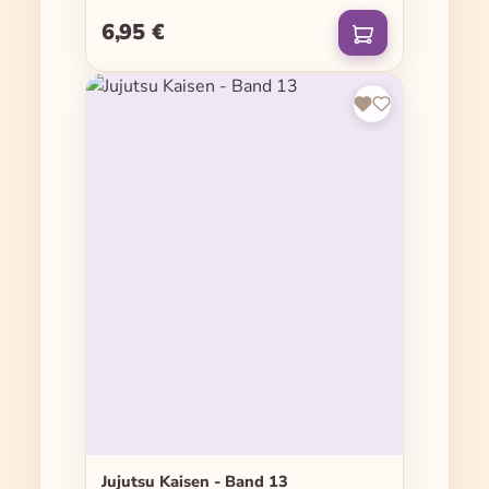
6,95 €
Regulärer Preis:
Jujutsu Kaisen - Band 13