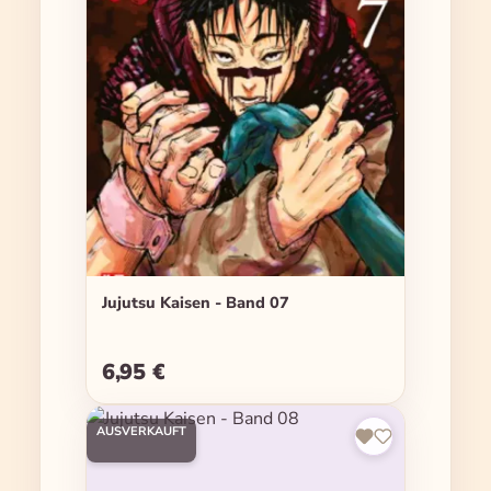
Jujutsu Kaisen - Band 07
6,95 €
Regulärer Preis:
AUSVERKAUFT