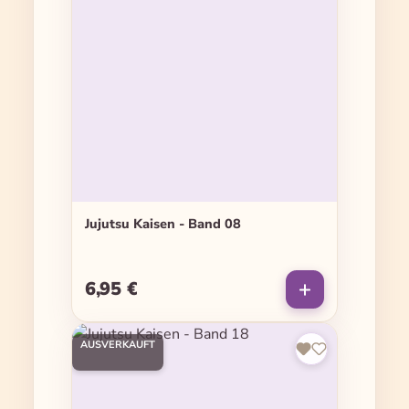
Jujutsu Kaisen - Band 08
6,95 €
Regulärer Preis:
AUSVERKAUFT