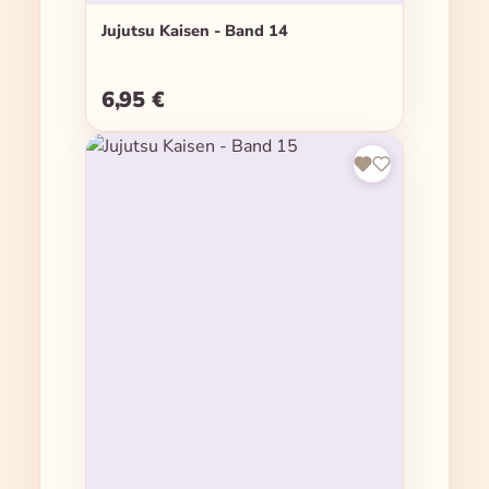
Jujutsu Kaisen - Band 14
6,95 €
Regulärer Preis: