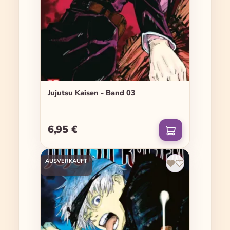
Jujutsu Kaisen - Band 03
6,95 €
Regulärer Preis:
AUSVERKAUFT