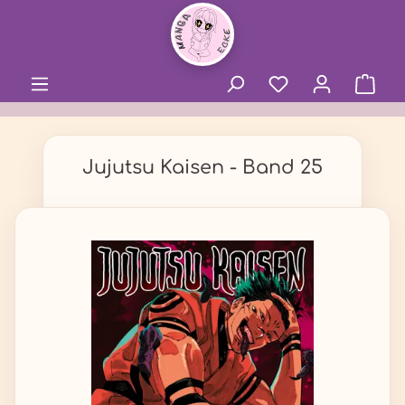
alt springen
Jujutsu Kaisen - Band 25
Bildergalerie überspringen