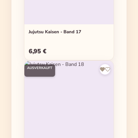
Jujutsu Kaisen - Band 17
6,95 €
Regulärer Preis:
AUSVERKAUFT