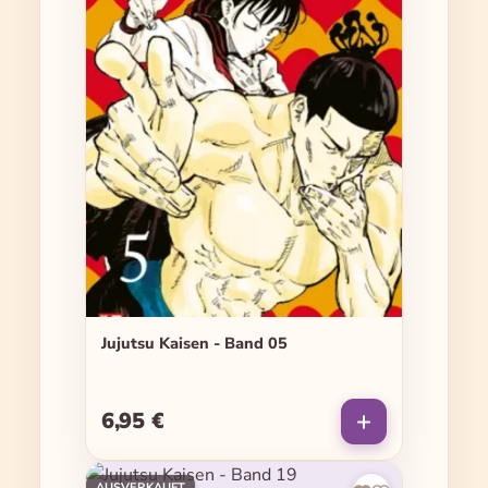
Jujutsu Kaisen - Band 05
6,95 €
Regulärer Preis:
AUSVERKAUFT