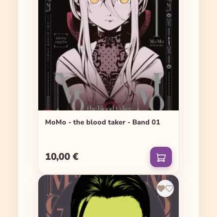
MoMo - the blood taker - Band 01
10,00 €
Regulärer Preis: