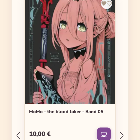
MoMo - the blood taker - Band 05
10,00 €
Regulärer Preis: