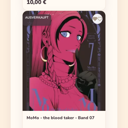
10,00 €
Regulärer Preis:
AUSVERKAUFT
MoMo - the blood taker - Band 07