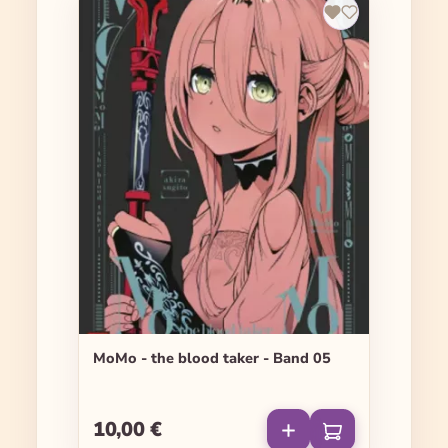
MoMo - the blood taker - Band 05
10,00 €
Regulärer Preis: