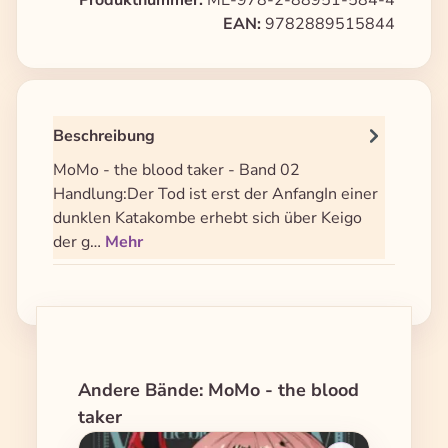
Produktnummer:
ME-978-2-88951-584-4
EAN:
9782889515844
Beschreibung
MoMo - the blood taker - Band 02
Handlung:Der Tod ist erst der AnfangIn einer
dunklen Katakombe erhebt sich über Keigo
der g…
Mehr
Produktgalerie überspringen
Andere Bände: MoMo - the blood
taker