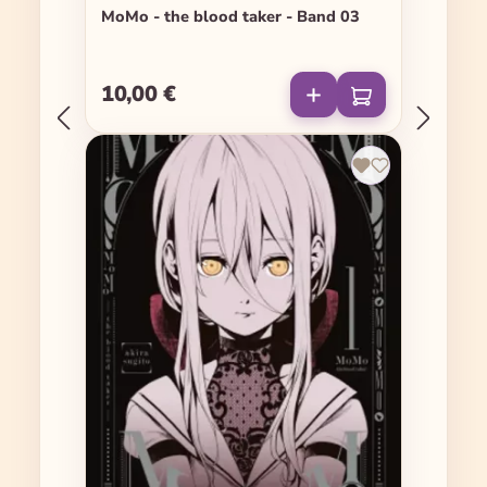
MoMo - the blood taker - Band 03
10,00 €
Regulärer Preis: