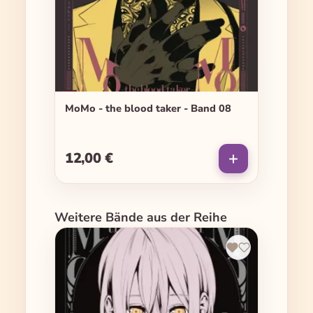
MoMo - the blood taker - Band 08
12,00 €
Regulärer Preis:
Produktgalerie überspringen
Weitere Bände aus der Reihe