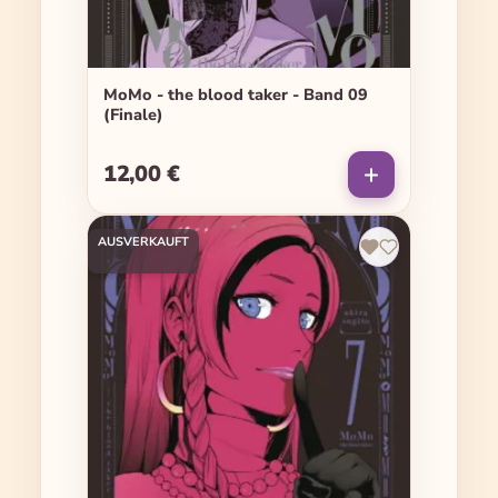
MoMo - the blood taker - Band 09
(Finale)
12,00 €
Regulärer Preis:
AUSVERKAUFT