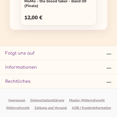
MoMo - the blood taker - Band 09
(Finale)
12,00 €
Regulärer Preis:
Folgt uns auf
Informationen
Rechtliches
Impressum
Datenschutzerklärung
Muster-Widerrufsrecht
Widerrufsrecht
Zahlung und Versand
AGB / Kundeninformation