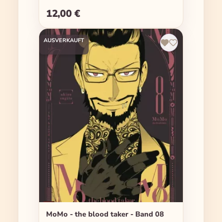
12,00 €
Regulärer Preis:
AUSVERKAUFT
MoMo - the blood taker - Band 08