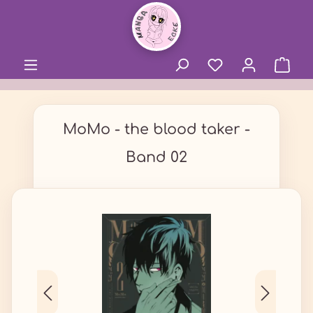
alt springen
MoMo - the blood taker -
Band 02
Bildergalerie überspringen