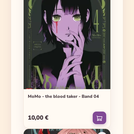
MoMo - the blood taker - Band 04
10,00 €
Regulärer Preis: