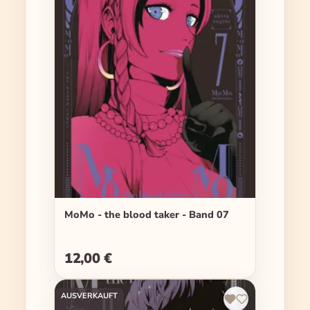
MoMo - the blood taker - Band 07
12,00 €
Regulärer Preis:
AUSVERKAUFT