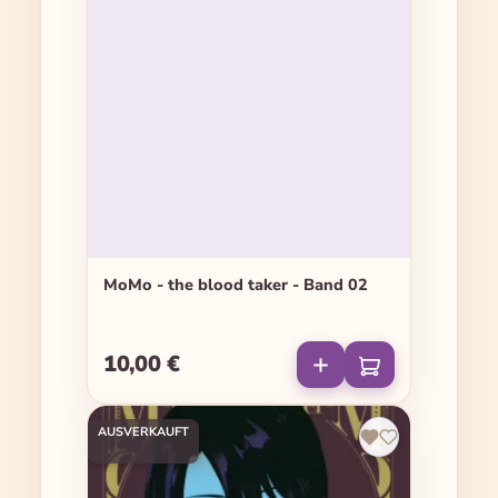
MoMo - the blood taker - Band 02
10,00 €
Regulärer Preis:
AUSVERKAUFT