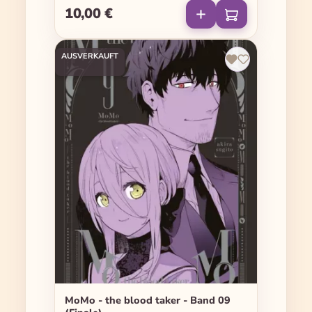
10,00 €
Regulärer Preis:
AUSVERKAUFT
MoMo - the blood taker - Band 09