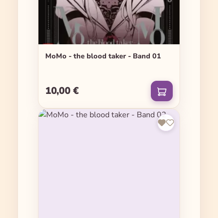
MoMo - the blood taker - Band 01
10,00 €
Regulärer Preis: