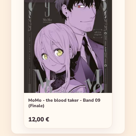
MoMo - the blood taker - Band 09
(Finale)
12,00 €
Regulärer Preis: