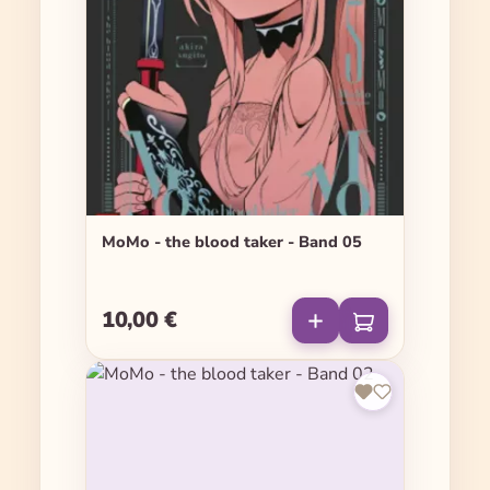
MoMo - the blood taker - Band 05
10,00 €
Regulärer Preis: