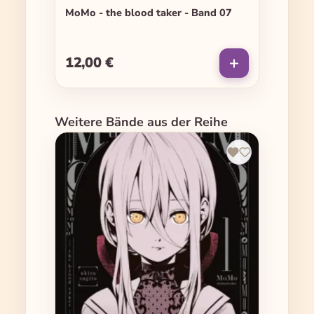
MoMo - the blood taker - Band 07
12,00 €
Regulärer Preis:
Produktgalerie überspringen
Weitere Bände aus der Reihe