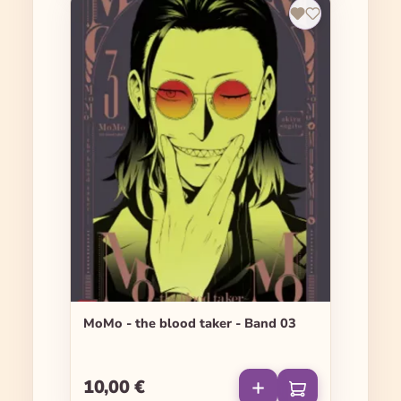
MoMo - the blood taker - Band 03
10,00 €
Regulärer Preis: