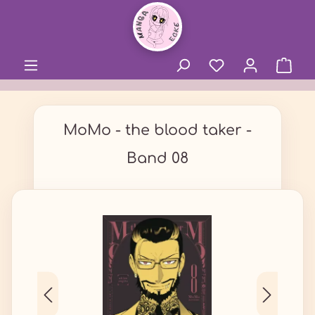
alt springen
MoMo - the blood taker -
Band 08
Bildergalerie überspringen