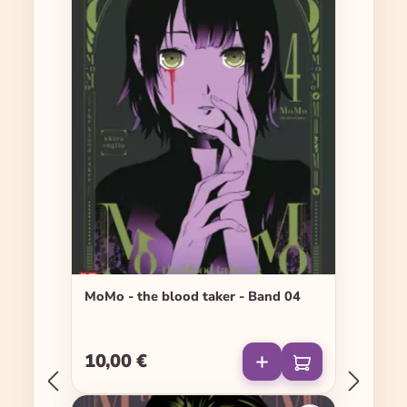
MoMo - the blood taker - Band 04
10,00 €
Regulärer Preis: