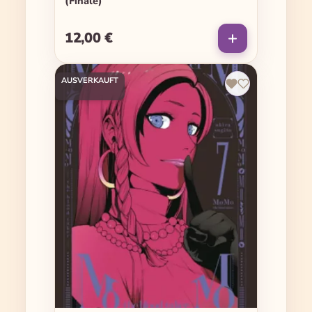
(Finale)
12,00 €
Regulärer Preis:
AUSVERKAUFT