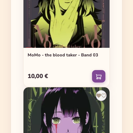
MoMo - the blood taker - Band 03
10,00 €
Regulärer Preis: