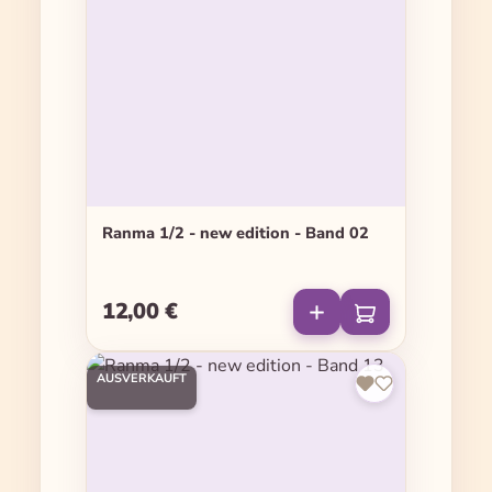
Ranma 1/2 - new edition - Band 02
12,00 €
Regulärer Preis:
AUSVERKAUFT