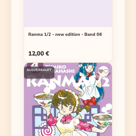
Ranma 1/2 - new edition - Band 06
12,00 €
Regulärer Preis:
AUSVERKAUFT