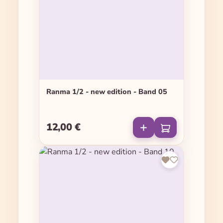
Ranma 1/2 - new edition - Band 05
12,00 €
Regulärer Preis: