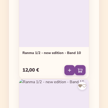
Ranma 1/2 - new edition - Band 10
12,00 €
Regulärer Preis: