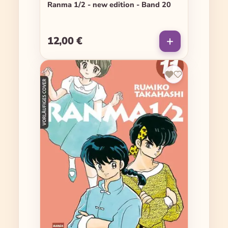
Ranma 1/2 - new edition - Band 20
12,00 €
Regulärer Preis: