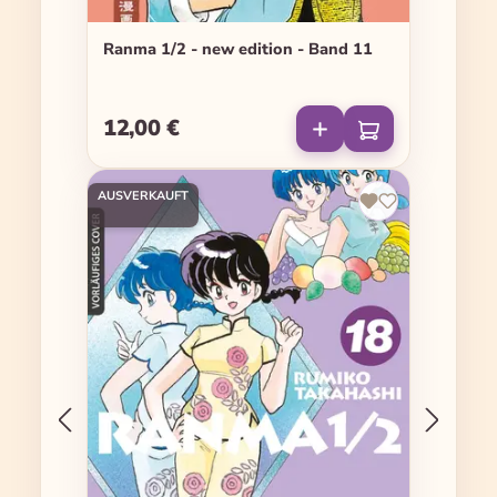
Ranma 1/2 - new edition - Band 11
12,00 €
Regulärer Preis:
AUSVERKAUFT