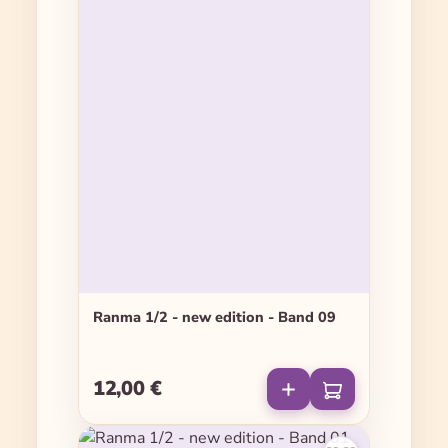
Ranma 1/2 - new edition - Band 09
12,00 €
Regulärer Preis: