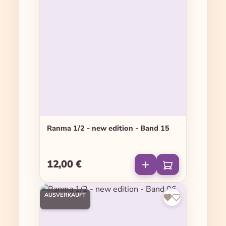
Ranma 1/2 - new edition - Band 15
12,00 €
Regulärer Preis:
AUSVERKAUFT