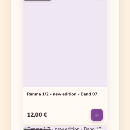
Ranma 1/2 - new edition - Band 07
12,00 €
Regulärer Preis: