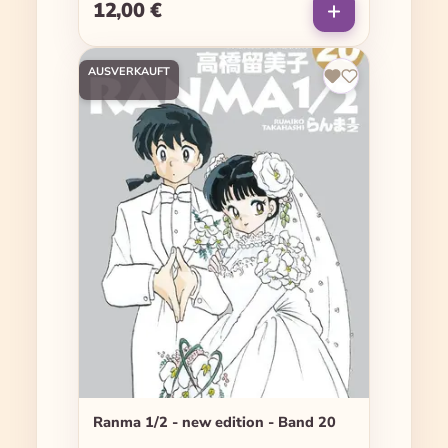
12,00 €
Regulärer Preis:
AUSVERKAUFT
Ranma 1/2 - new edition - Band 20