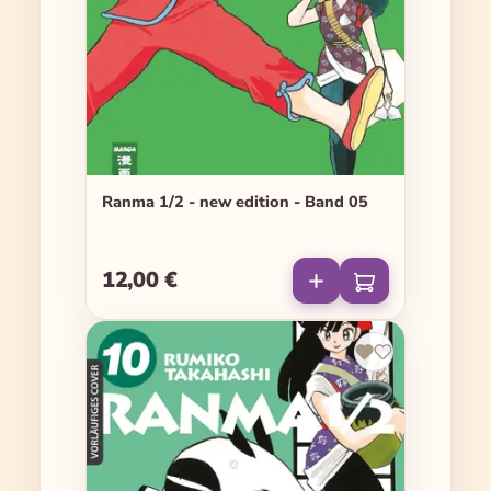
Ranma 1/2 - new edition - Band 05
12,00 €
Regulärer Preis: