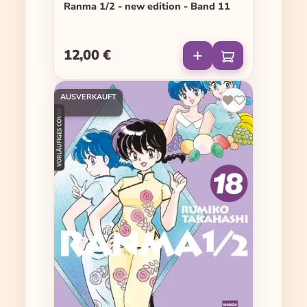
Ranma 1/2 - new edition - Band 11
12,00 €
Regulärer Preis:
AUSVERKAUFT