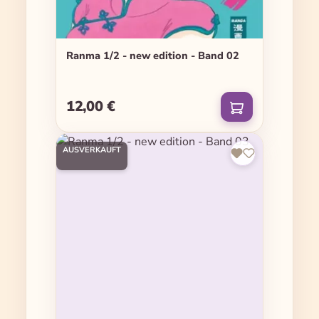
Ranma 1/2 - new edition - Band 02
12,00 €
Regulärer Preis:
AUSVERKAUFT