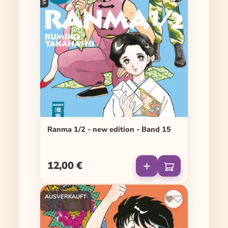
Ranma 1/2 - new edition - Band 15
12,00 €
Regulärer Preis:
AUSVERKAUFT