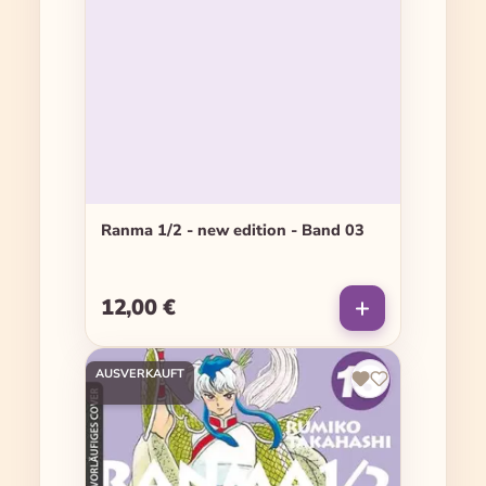
Ranma 1/2 - new edition - Band 03
12,00 €
Regulärer Preis:
AUSVERKAUFT