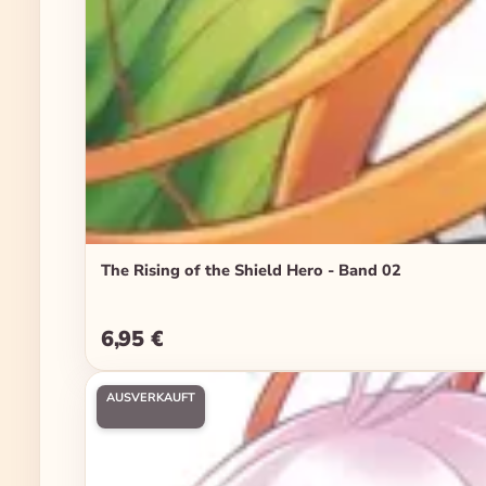
The Rising of the Shield Hero - Band 02
6,95 €
Regulärer Preis:
AUSVERKAUFT