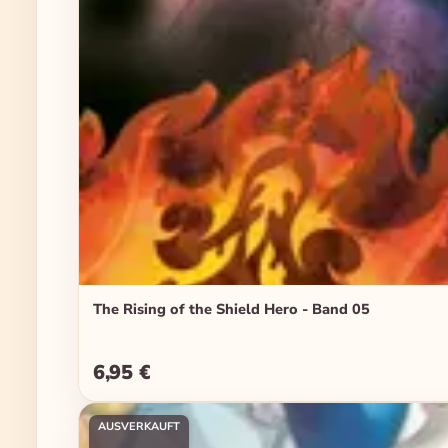
The Rising of the Shield Hero - Band 05
6,95 €
Regulärer Preis:
AUSVERKAUFT