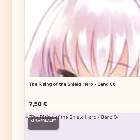
The Rising of the Shield Hero - Band 06
7,50 €
Regulärer Preis:
AUSVERKAUFT