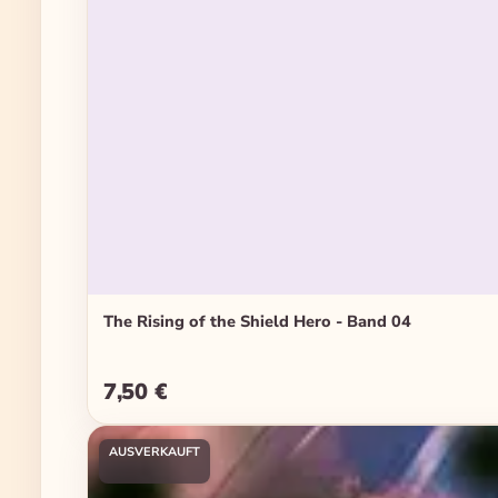
The Rising of the Shield Hero - Band 04
7,50 €
Regulärer Preis:
AUSVERKAUFT