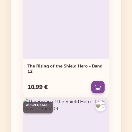
The Rising of the Shield Hero - Band
12
10,99 €
Regulärer Preis:
AUSVERKAUFT