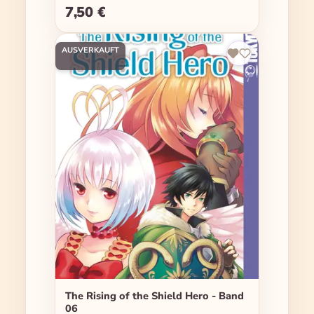
7,50 €
Regulärer Preis:
AUSVERKAUFT
The Rising of the Shield Hero - Band
06