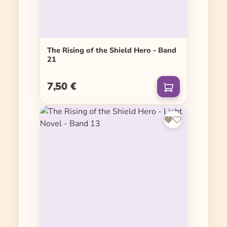
The Rising of the Shield Hero - Band
21
7,50 €
Regulärer Preis: