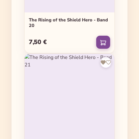
The Rising of the Shield Hero - Band
20
7,50 €
Regulärer Preis: