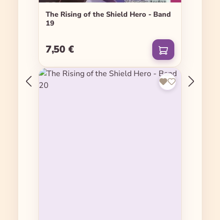
The Rising of the Shield Hero - Band
19
7,50 €
Regulärer Preis: