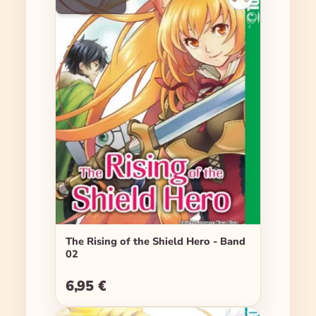
The Rising of the Shield Hero - Band
02
6,95 €
Regulärer Preis: