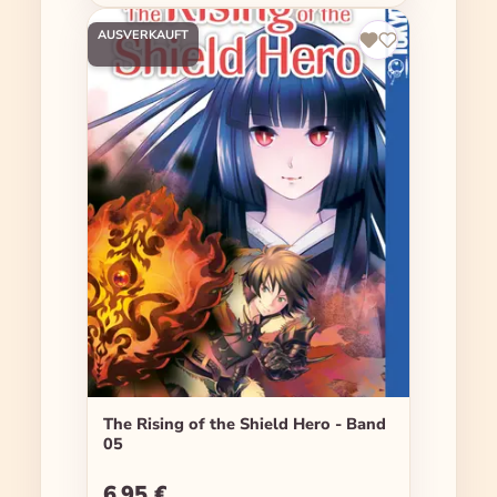
AUSVERKAUFT
The Rising of the Shield Hero - Band
05
6,95 €
Regulärer Preis: