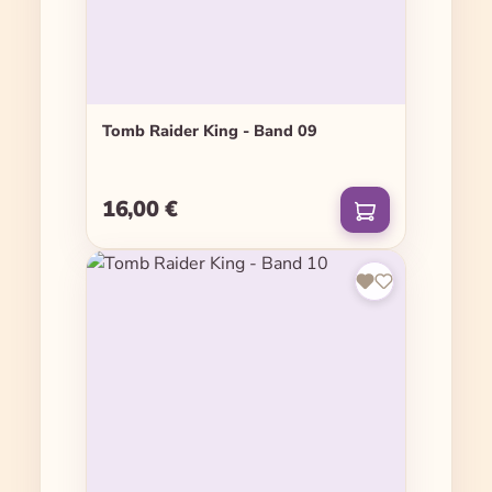
Tomb Raider King - Band 09
16,00 €
Regulärer Preis: