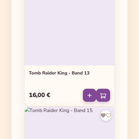
Tomb Raider King - Band 13
16,00 €
Regulärer Preis: