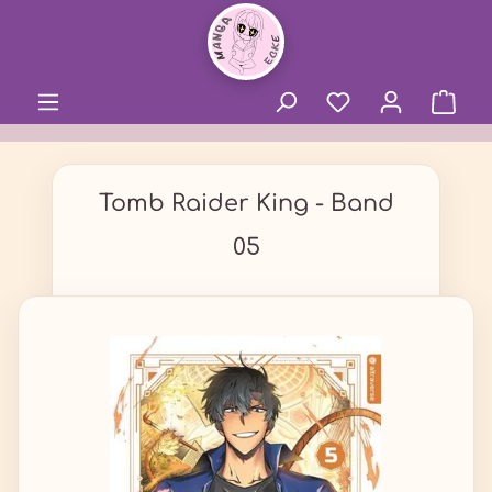
alt springen
Tomb Raider King - Band
05
Bildergalerie überspringen