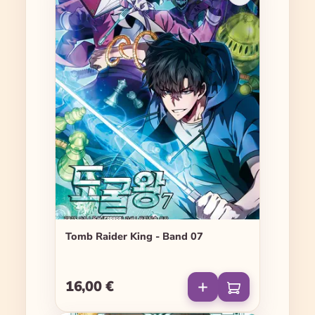
Tomb Raider King - Band 07
16,00 €
Regulärer Preis: