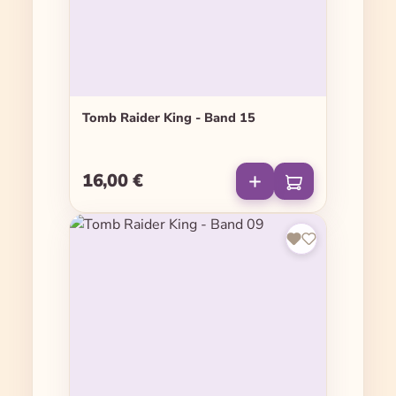
Tomb Raider King - Band 15
16,00 €
Regulärer Preis: