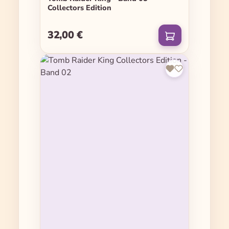
Collectors Edition
32,00 €
Regulärer Preis: