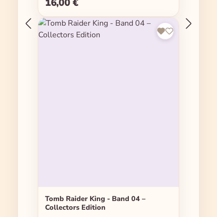
16,00 €
Regulärer Preis:
Tomb Raider King - Band 04 –
Collectors Edition