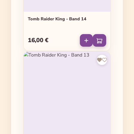
Tomb Raider King - Band 14
16,00 €
Regulärer Preis: