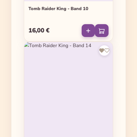
Tomb Raider King - Band 10
16,00 €
Regulärer Preis: