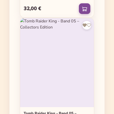
32,00 €
Regulärer Preis:
Tomb Raider King - Band 05 –