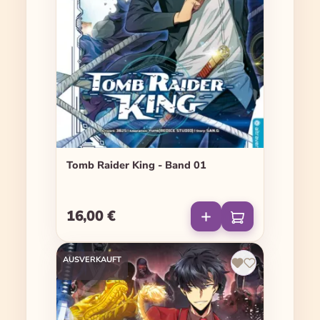
Tomb Raider King - Band 01
16,00 €
Regulärer Preis:
AUSVERKAUFT