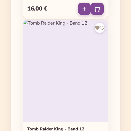
16,00 €
Regulärer Preis:
Tomb Raider King - Band 12