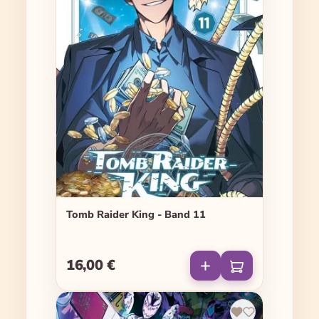
Tomb Raider King - Band 11
16,00 €
Regulärer Preis: