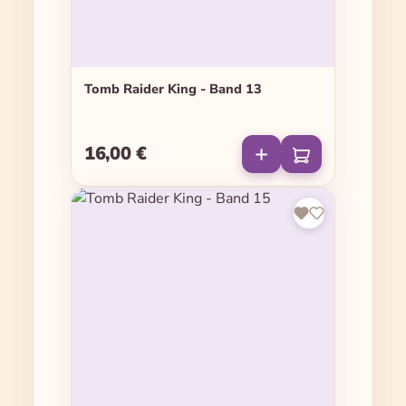
Tomb Raider King - Band 13
16,00 €
Regulärer Preis: