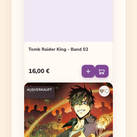
Tomb Raider King - Band 02
16,00 €
Regulärer Preis:
AUSVERKAUFT