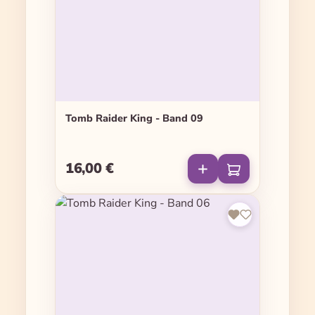
Tomb Raider King - Band 09
16,00 €
Regulärer Preis: