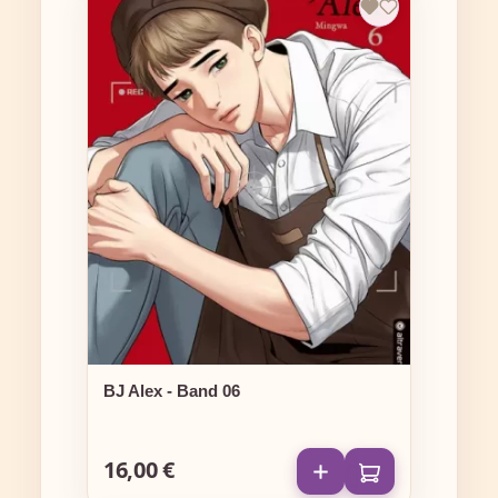
BJ Alex - Band 06
16,00 €
Regulärer Preis: