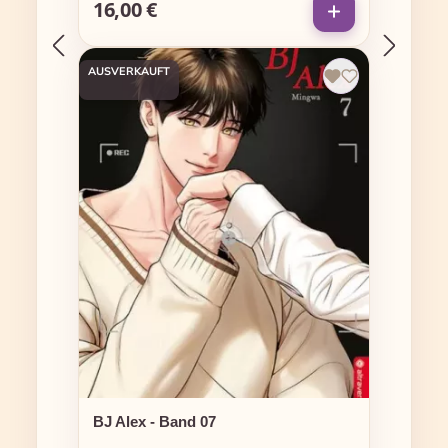
16,00 €
Regulärer Preis:
AUSVERKAUFT
BJ Alex - Band 07