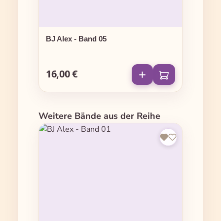
BJ Alex - Band 05
16,00 €
Regulärer Preis:
Produktgalerie überspringen
Weitere Bände aus der Reihe