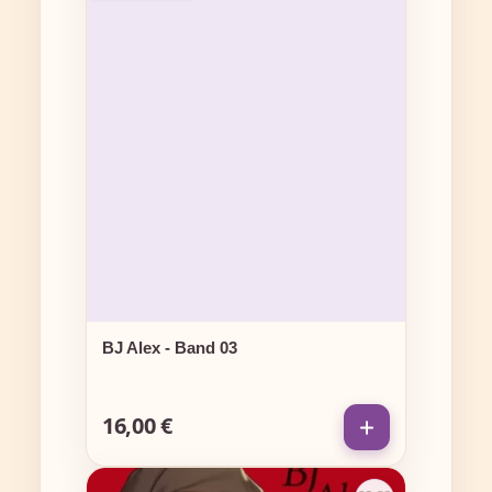
BJ Alex - Band 03
16,00 €
Regulärer Preis: