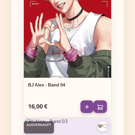
BJ Alex - Band 04
16,00 €
Regulärer Preis:
AUSVERKAUFT