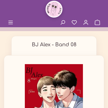
alt springen
BJ Alex - Band 08
Bildergalerie überspringen