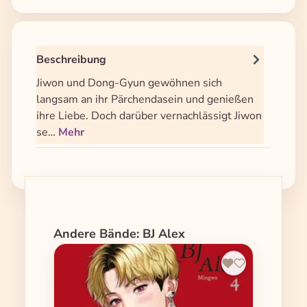
Beschreibung
Jiwon und Dong-Gyun gewöhnen sich
langsam an ihr Pärchendasein und genießen
ihre Liebe. Doch darüber vernachlässigt Jiwon
se…
Mehr
Produktgalerie überspringen
Andere Bände: BJ Alex