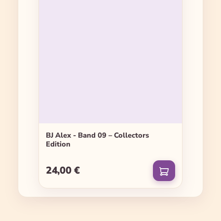
BJ Alex - Band 09 – Collectors
Edition
24,00 €
Regulärer Preis: