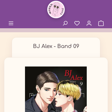
alt springen
BJ Alex - Band 09
Bildergalerie überspringen