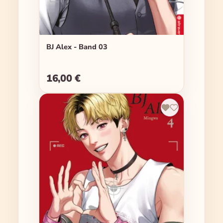
BJ Alex - Band 03
16,00 €
Regulärer Preis: