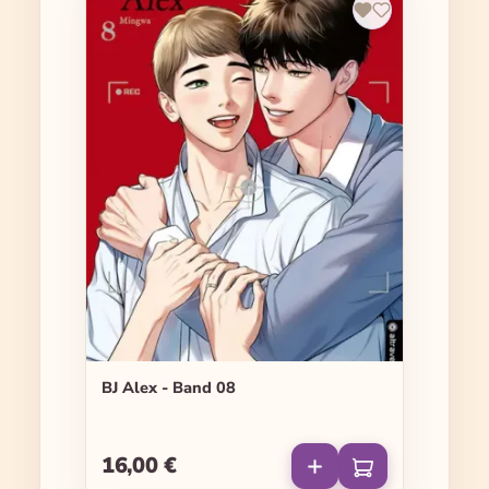
BJ Alex - Band 08
16,00 €
Regulärer Preis: