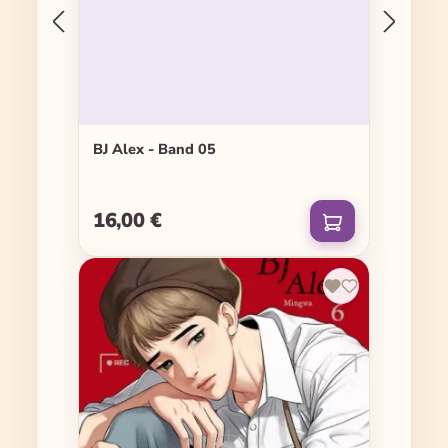
BJ Alex - Band 05
16,00 €
Regulärer Preis: