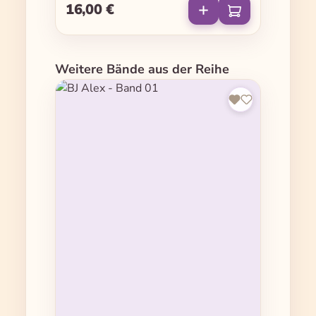
16,00 €
Regulärer Preis:
Produktgalerie überspringen
Weitere Bände aus der Reihe