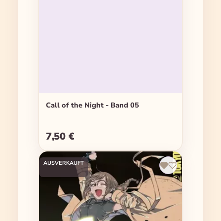
Call of the Night - Band 05
7,50 €
Regulärer Preis:
AUSVERKAUFT