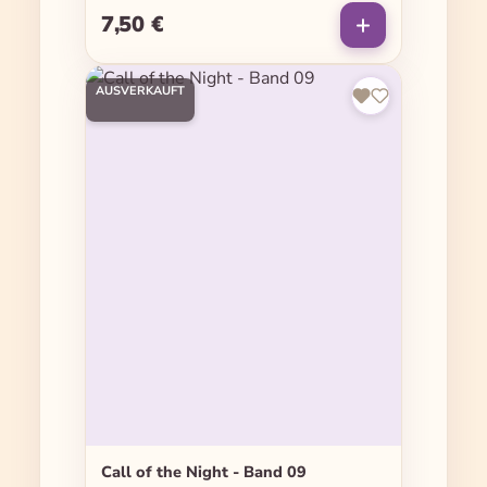
7,50 €
Regulärer Preis:
AUSVERKAUFT
Call of the Night - Band 09