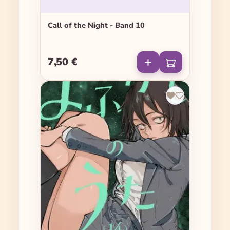
Call of the Night - Band 10
7,50 €
Regulärer Preis: