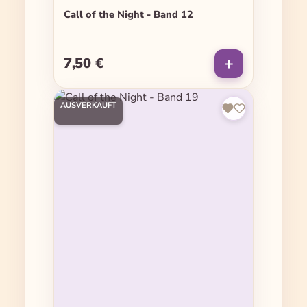
Call of the Night - Band 12
7,50 €
Regulärer Preis:
AUSVERKAUFT