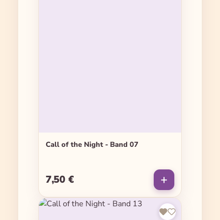
Call of the Night - Band 07
7,50 €
Regulärer Preis: