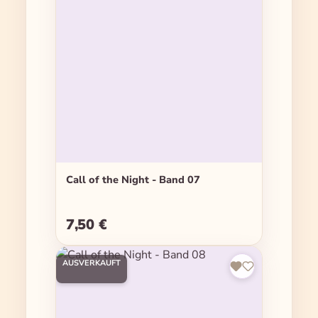
Call of the Night - Band 07
7,50 €
Regulärer Preis:
AUSVERKAUFT