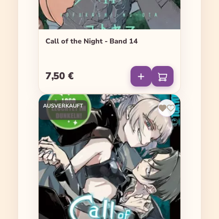
Call of the Night - Band 14
7,50 €
Regulärer Preis:
AUSVERKAUFT