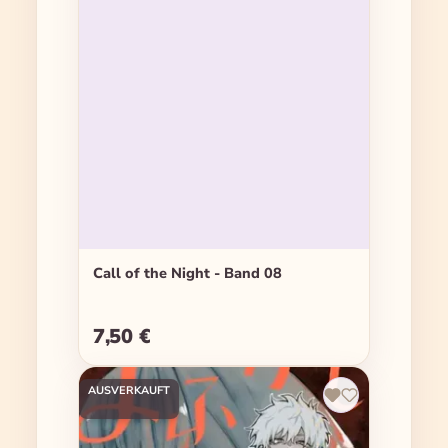
Call of the Night - Band 08
7,50 €
Regulärer Preis:
AUSVERKAUFT