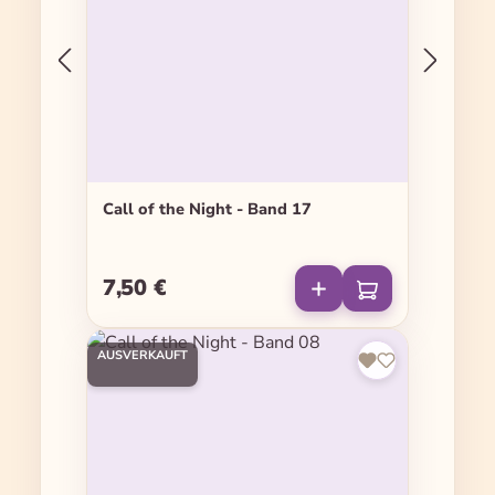
Call of the Night - Band 17
7,50 €
Regulärer Preis:
AUSVERKAUFT