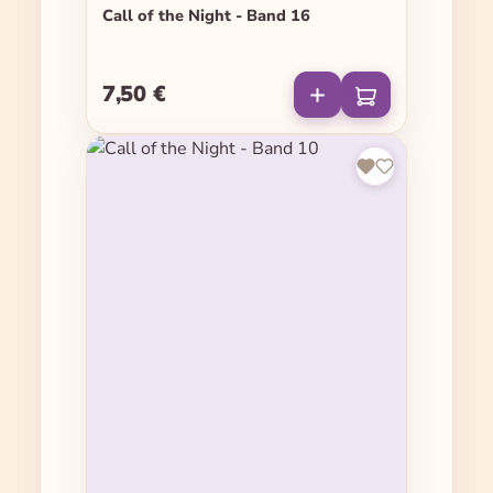
Call of the Night - Band 16
7,50 €
Regulärer Preis: