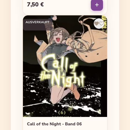
7,50 €
Regulärer Preis:
AUSVERKAUFT
Call of the Night - Band 06