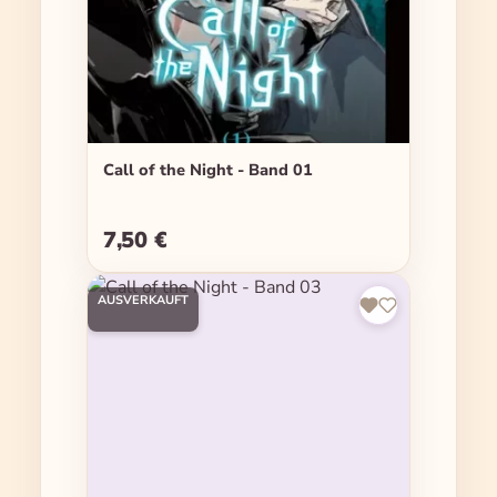
Call of the Night - Band 01
7,50 €
Regulärer Preis:
AUSVERKAUFT