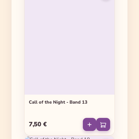
Call of the Night - Band 13
7,50 €
Regulärer Preis: