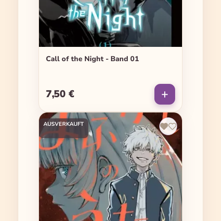
Call of the Night - Band 01
7,50 €
Regulärer Preis:
AUSVERKAUFT