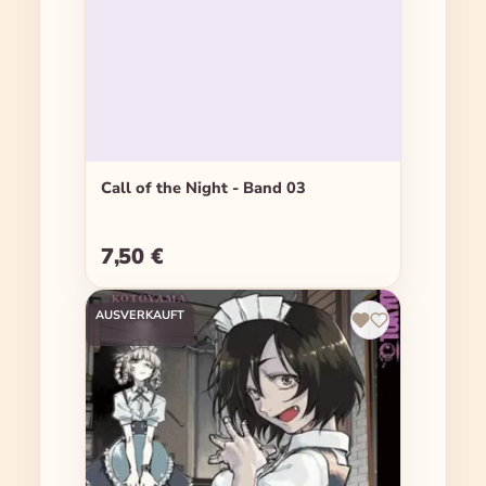
Call of the Night - Band 03
7,50 €
Regulärer Preis:
AUSVERKAUFT