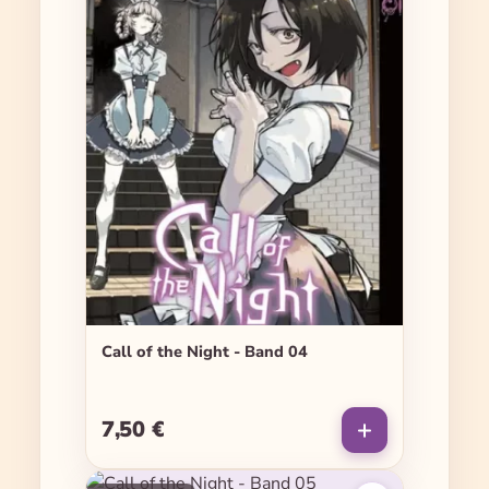
Call of the Night - Band 04
7,50 €
Regulärer Preis: