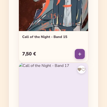
Call of the Night - Band 15
7,50 €
Regulärer Preis: