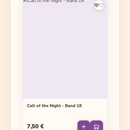
Call of the Night - Band 18
7,50 €
Regulärer Preis: