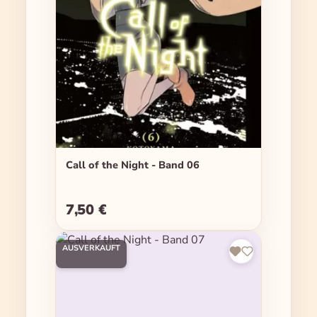
Call of the Night - Band 06
7,50 €
Regulärer Preis:
AUSVERKAUFT