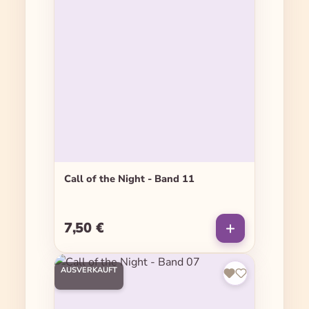
Call of the Night - Band 11
7,50 €
Regulärer Preis:
AUSVERKAUFT