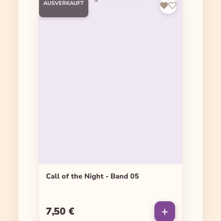
AUSVERKAUFT
Call of the Night - Band 05
7,50 €
Regulärer Preis: