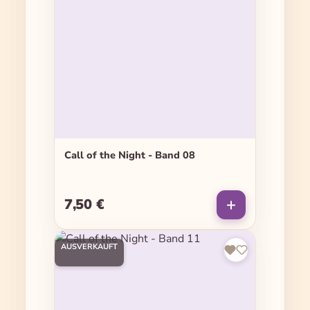
Call of the Night - Band 08
7,50 €
Regulärer Preis:
AUSVERKAUFT