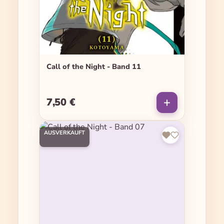
Call of the Night - Band 11
7,50 €
Regulärer Preis:
AUSVERKAUFT