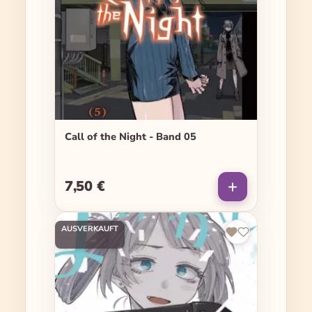
Call of the Night - Band 05
7,50 €
Regulärer Preis:
AUSVERKAUFT