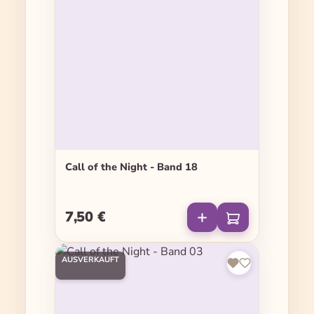
Call of the Night - Band 18
7,50 €
Regulärer Preis:
AUSVERKAUFT