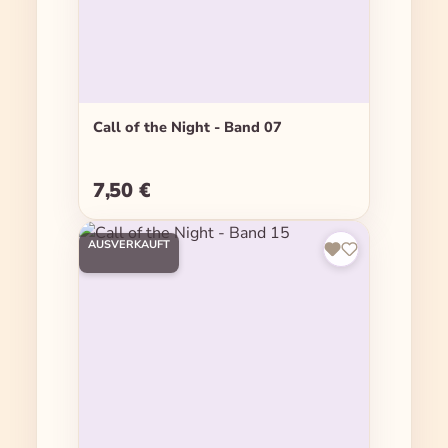
Call of the Night - Band 07
7,50 €
Regulärer Preis:
AUSVERKAUFT