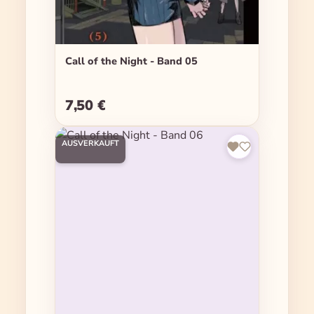
Call of the Night - Band 05
7,50 €
Regulärer Preis:
AUSVERKAUFT