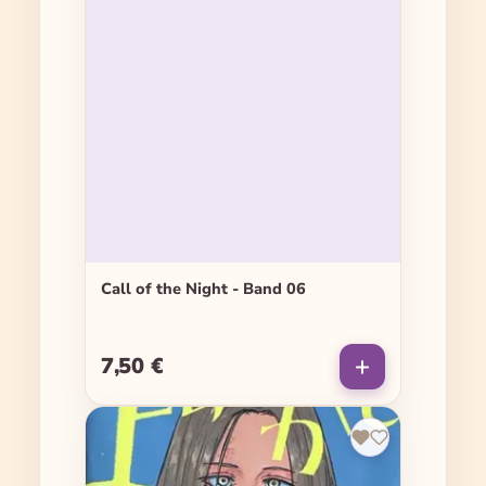
Call of the Night - Band 06
7,50 €
Regulärer Preis: