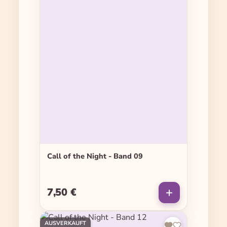
Call of the Night - Band 09
7,50 €
Regulärer Preis:
AUSVERKAUFT