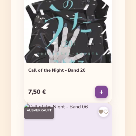
Call of the Night - Band 20
7,50 €
Regulärer Preis:
AUSVERKAUFT