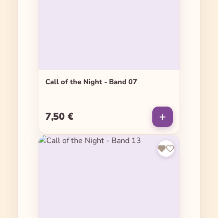
Call of the Night - Band 07
7,50 €
Regulärer Preis: