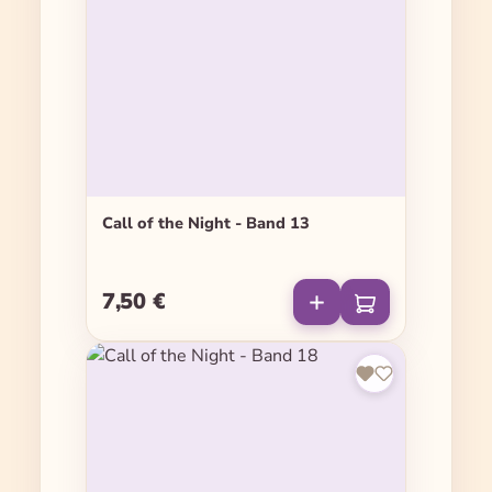
Call of the Night - Band 13
7,50 €
Regulärer Preis: