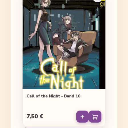
Call of the Night - Band 10
7,50 €
Regulärer Preis: