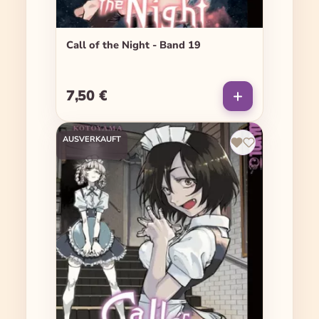
Call of the Night - Band 19
7,50 €
Regulärer Preis:
AUSVERKAUFT