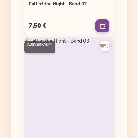
Call of the Night - Band 02
7,50 €
Regulärer Preis:
AUSVERKAUFT