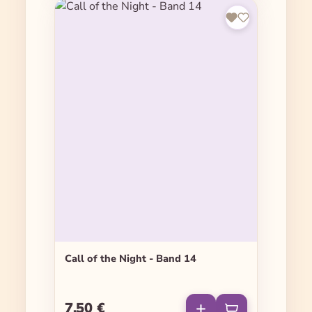
Call of the Night - Band 14
7,50 €
Regulärer Preis: