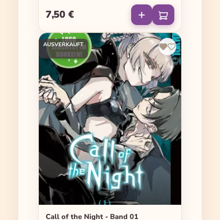
7,50 €
Regulärer Preis:
AUSVERKAUFT
Call of the Night - Band 01