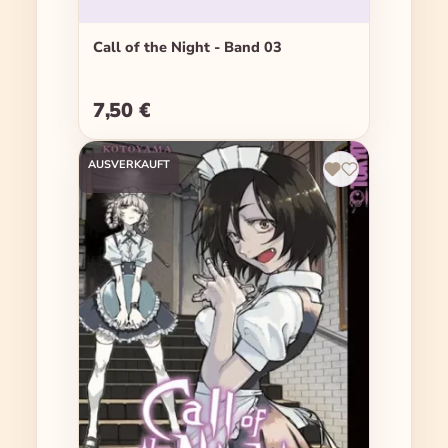
Call of the Night - Band 03
7,50 €
Regulärer Preis:
AUSVERKAUFT