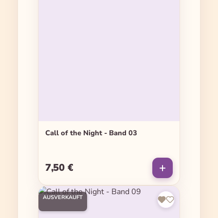
Call of the Night - Band 03
7,50 €
Regulärer Preis:
AUSVERKAUFT