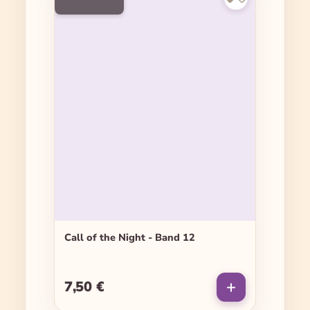
Call of the Night - Band 12
7,50 €
Regulärer Preis: