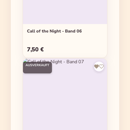
Call of the Night - Band 06
7,50 €
Regulärer Preis:
AUSVERKAUFT