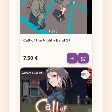
Call of the Night - Band 17
7,50 €
Regulärer Preis:
AUSVERKAUFT