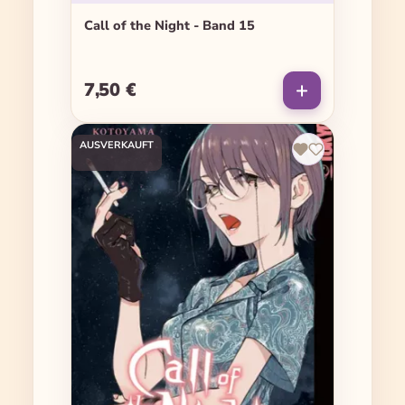
Call of the Night - Band 15
7,50 €
Regulärer Preis:
AUSVERKAUFT