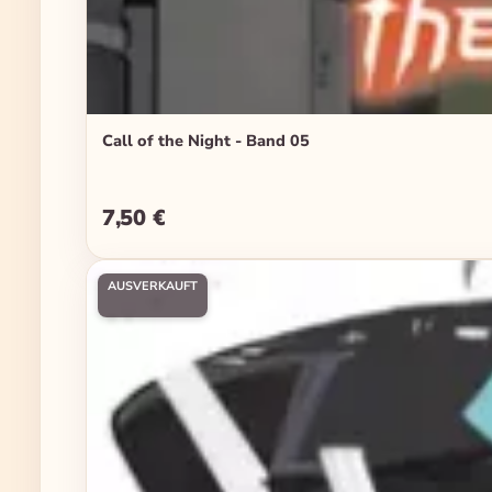
Call of the Night - Band 05
7,50 €
Regulärer Preis:
AUSVERKAUFT