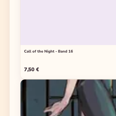
Call of the Night - Band 16
7,50 €
Regulärer Preis: