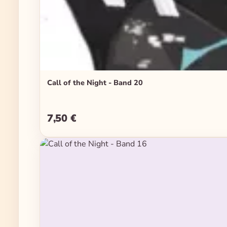
Call of the Night - Band 20
7,50 €
Regulärer Preis: