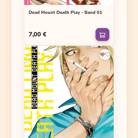
Dead Mount Death Play - Band 01
7,00 €
Regulärer Preis: