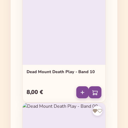
Dead Mount Death Play - Band 10
8,00 €
Regulärer Preis: