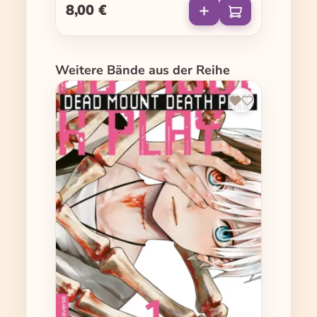
8,00 €
Regulärer Preis:
Produktgalerie überspringen
Weitere Bände aus der Reihe