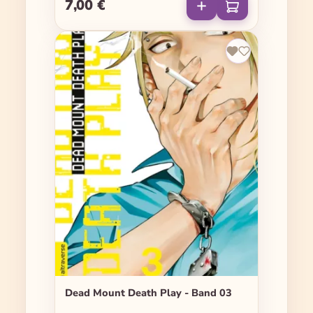
7,00 €
Regulärer Preis:
Dead Mount Death Play - Band 03