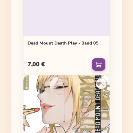
Dead Mount Death Play - Band 05
7,00 €
Regulärer Preis: