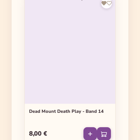
Dead Mount Death Play - Band 14
8,00 €
Regulärer Preis: