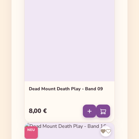
Dead Mount Death Play - Band 09
8,00 €
Regulärer Preis:
NEU