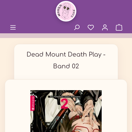
alt springen
Dead Mount Death Play -
Band 02
Bildergalerie überspringen