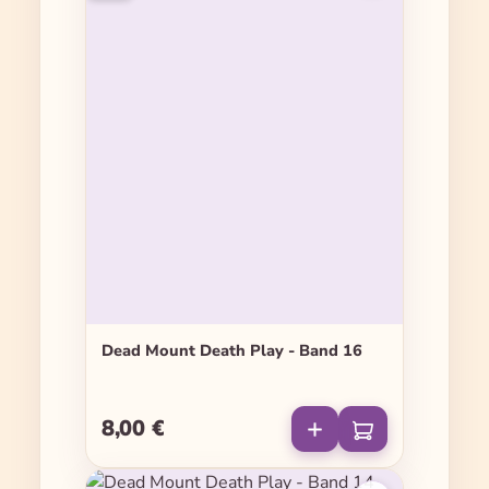
Dead Mount Death Play - Band 16
8,00 €
Regulärer Preis: