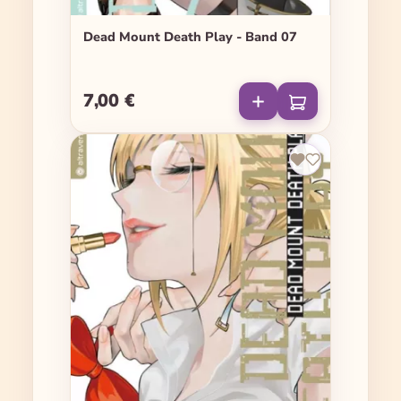
Dead Mount Death Play - Band 07
7,00 €
Regulärer Preis: