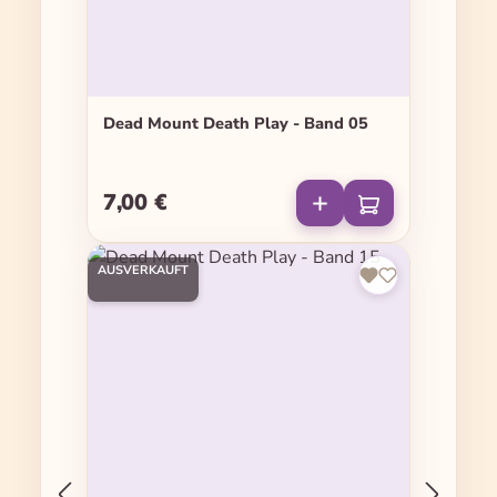
Dead Mount Death Play - Band 05
7,00 €
Regulärer Preis:
AUSVERKAUFT