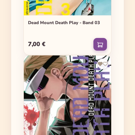
Dead Mount Death Play - Band 03
7,00 €
Regulärer Preis: