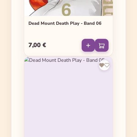
Dead Mount Death Play - Band 06
7,00 €
Regulärer Preis: