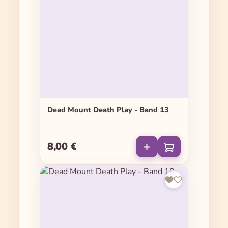
Dead Mount Death Play - Band 13
8,00 €
Regulärer Preis: