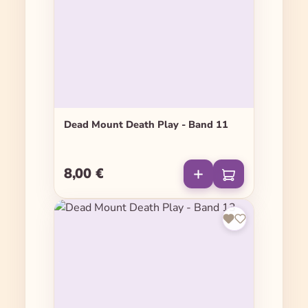
Dead Mount Death Play - Band 11
8,00 €
Regulärer Preis: