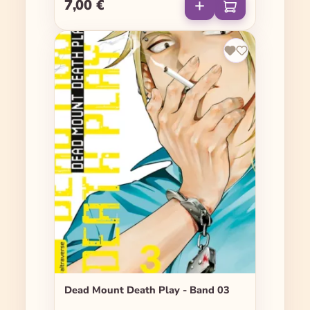
7,00 €
Regulärer Preis:
Dead Mount Death Play - Band 03