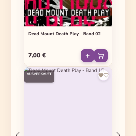
Dead Mount Death Play - Band 02
7,00 €
Regulärer Preis:
AUSVERKAUFT