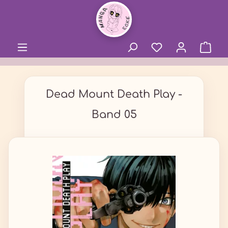
alt springen
Dead Mount Death Play -
Band 05
Bildergalerie überspringen