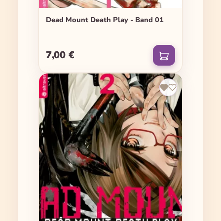
Dead Mount Death Play - Band 01
7,00 €
Regulärer Preis: