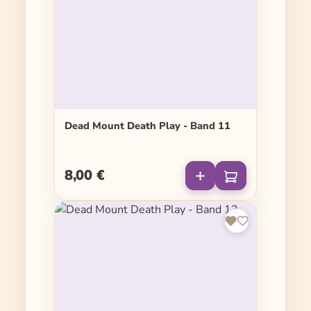
Dead Mount Death Play - Band 11
8,00 €
Regulärer Preis: