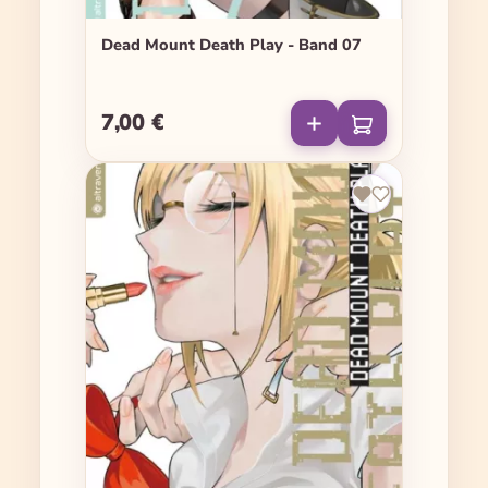
Dead Mount Death Play - Band 07
7,00 €
Regulärer Preis: