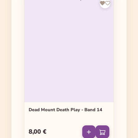
Dead Mount Death Play - Band 14
8,00 €
Regulärer Preis: