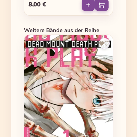
8,00 €
Regulärer Preis:
Produktgalerie überspringen
Weitere Bände aus der Reihe