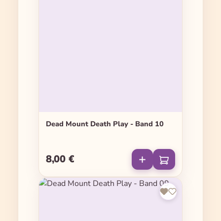
Dead Mount Death Play - Band 10
8,00 €
Regulärer Preis: