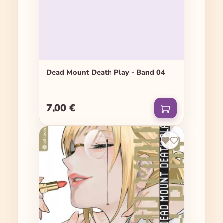
Dead Mount Death Play - Band 04
7,00 €
Regulärer Preis: