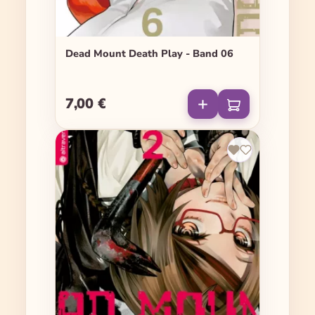
Dead Mount Death Play - Band 06
7,00 €
Regulärer Preis: