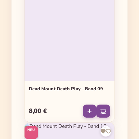
Dead Mount Death Play - Band 09
8,00 €
Regulärer Preis:
NEU