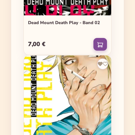
Dead Mount Death Play - Band 02
7,00 €
Regulärer Preis: