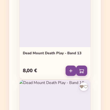
Dead Mount Death Play - Band 13
8,00 €
Regulärer Preis: