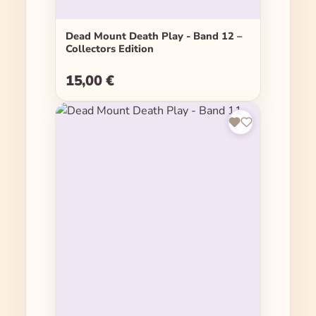
Dead Mount Death Play - Band 12 –
Collectors Edition
15,00 €
Regulärer Preis: