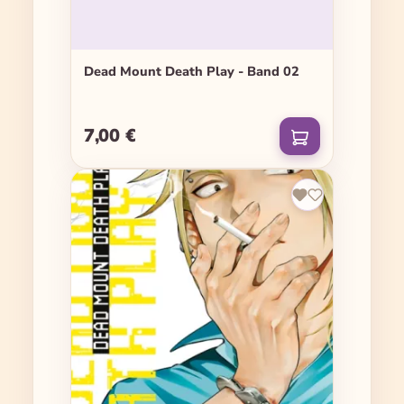
Dead Mount Death Play - Band 02
7,00 €
Regulärer Preis: