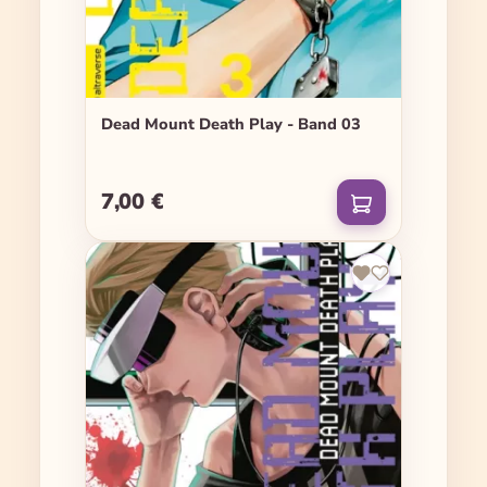
Dead Mount Death Play - Band 03
7,00 €
Regulärer Preis: