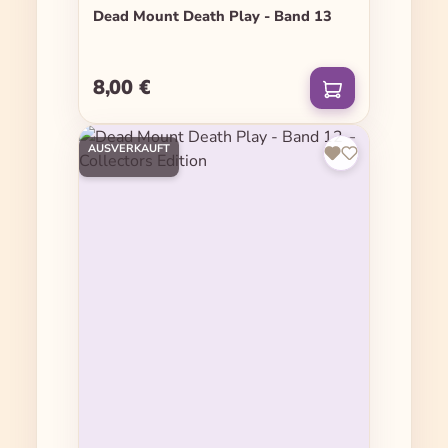
Dead Mount Death Play - Band 13
8,00 €
Regulärer Preis:
AUSVERKAUFT