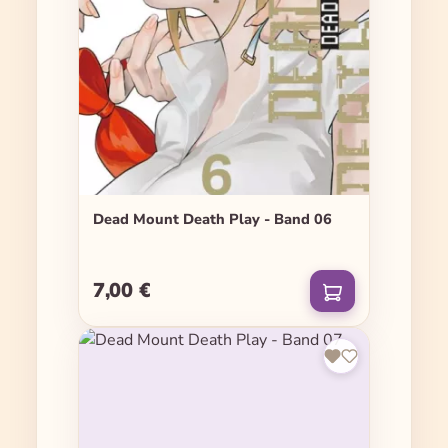
Dead Mount Death Play - Band 06
7,00 €
Regulärer Preis: