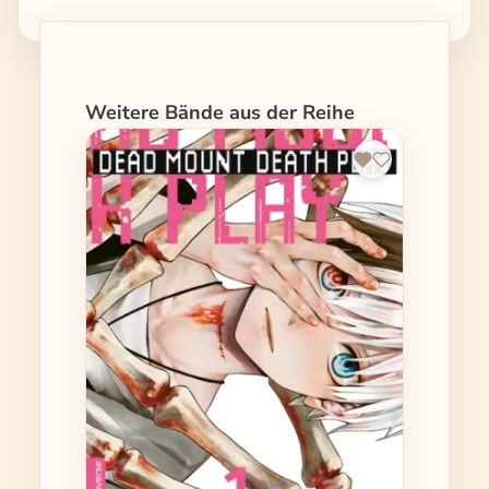
Produktgalerie überspringen
Weitere Bände aus der Reihe