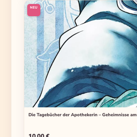
NEU
Die Tagebücher der Apothekerin – Geheimnisse am
10,00 €
Regulärer Preis: