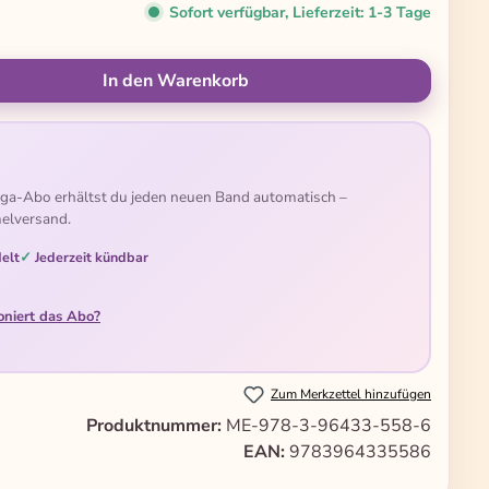
Sofort verfügbar, Lieferzeit: 1-3 Tage
ünschten Wert ein oder benutze die Schal
In den Warenkorb
ga-Abo erhältst du jeden neuen Band automatisch –
elversand.
elt
Jederzeit kündbar
oniert das Abo?
Zum Merkzettel hinzufügen
Produktnummer:
ME-978-3-96433-558-6
EAN:
9783964335586