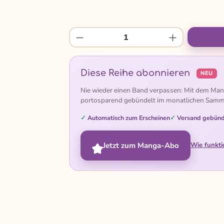
Produkt Anzahl: Gib den gew
Diese Reihe abonnieren
NEU
Nie wieder einen Band verpassen: Mit dem Man
portosparend gebündelt im monatlichen Samm
Automatisch zum Erscheinen
Versand gebünd
Jetzt zum Manga-Abo
Wie funkti