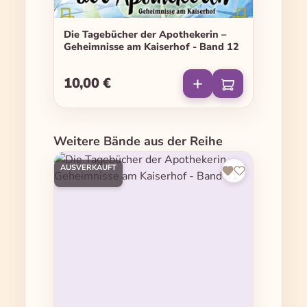
Die Tagebücher der Apothekerin –
Geheimnisse am Kaiserhof - Band 12
10,00 €
Regulärer Preis:
Produktgalerie überspringen
Weitere Bände aus der Reihe
AUSVERKAUFT