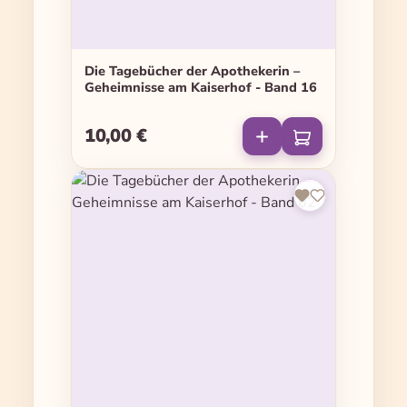
Die Tagebücher der Apothekerin –
Geheimnisse am Kaiserhof - Band 16
10,00 €
Regulärer Preis: