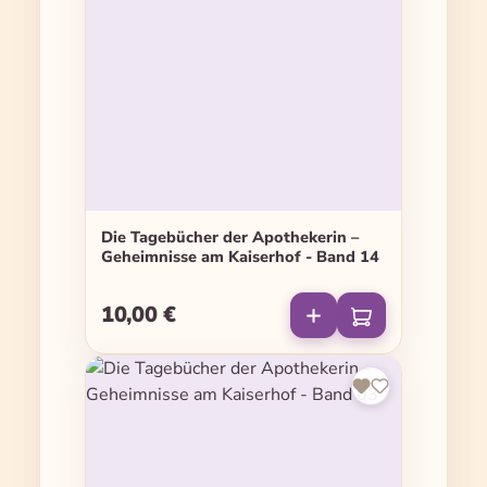
Die Tagebücher der Apothekerin –
Geheimnisse am Kaiserhof - Band 14
10,00 €
Regulärer Preis: