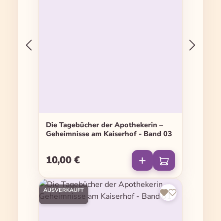
Die Tagebücher der Apothekerin –
Geheimnisse am Kaiserhof - Band 03
10,00 €
Regulärer Preis:
AUSVERKAUFT