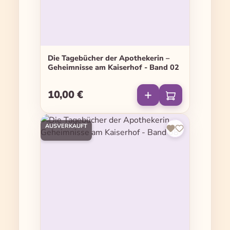
Die Tagebücher der Apothekerin –
Geheimnisse am Kaiserhof - Band 02
10,00 €
Regulärer Preis:
AUSVERKAUFT