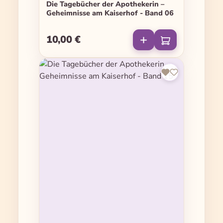
Die Tagebücher der Apothekerin –
Geheimnisse am Kaiserhof - Band 06
10,00 €
Regulärer Preis: