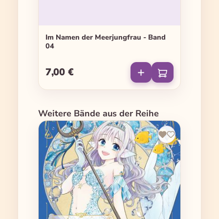
Im Namen der Meerjungfrau - Band
04
7,00 €
Regulärer Preis:
Produktgalerie überspringen
Weitere Bände aus der Reihe