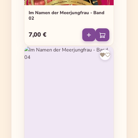
Im Namen der Meerjungfrau - Band
02
7,00 €
Regulärer Preis: