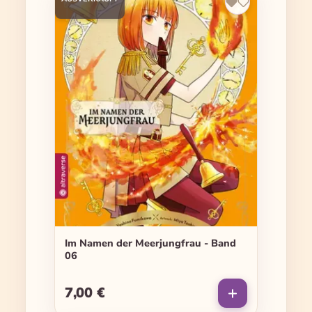
Im Namen der Meerjungfrau - Band
06
7,00 €
Regulärer Preis: