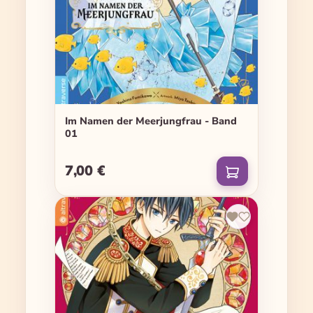
Im Namen der Meerjungfrau - Band
01
7,00 €
Regulärer Preis: