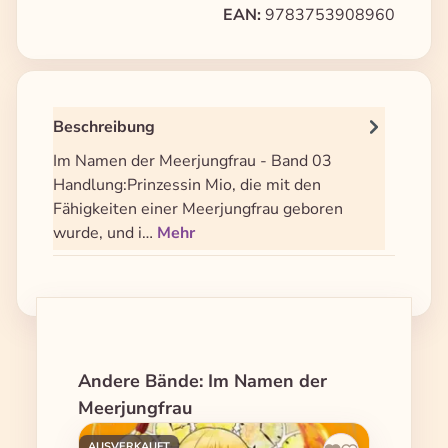
EAN:
9783753908960
Beschreibung
Im Namen der Meerjungfrau - Band 03
Handlung:Prinzessin Mio, die mit den
Fähigkeiten einer Meerjungfrau geboren
wurde, und i…
Mehr
Produktgalerie überspringen
Andere Bände: Im Namen der
Meerjungfrau
AUSVERKAUFT