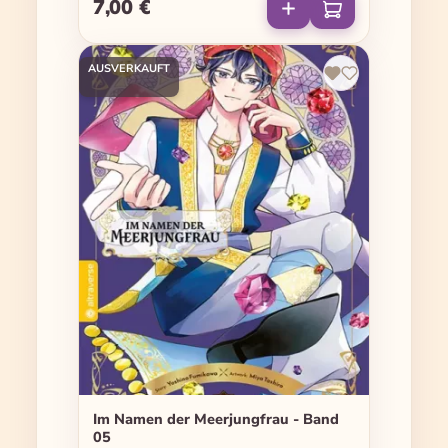
7,00 €
Regulärer Preis:
AUSVERKAUFT
Im Namen der Meerjungfrau - Band
05