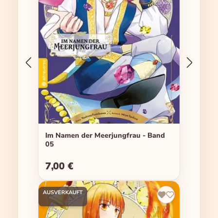
Im Namen der Meerjungfrau - Band
05
7,00 €
Regulärer Preis:
AUSVERKAUFT