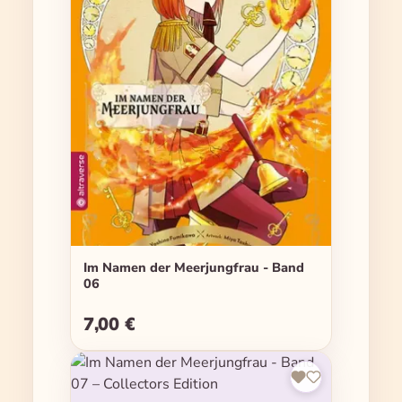
Im Namen der Meerjungfrau - Band
06
7,00 €
Regulärer Preis: