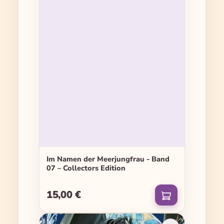
Im Namen der Meerjungfrau - Band
07 – Collectors Edition
15,00 €
Regulärer Preis: