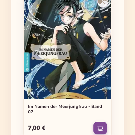
Im Namen der Meerjungfrau - Band
07
7,00 €
Regulärer Preis: