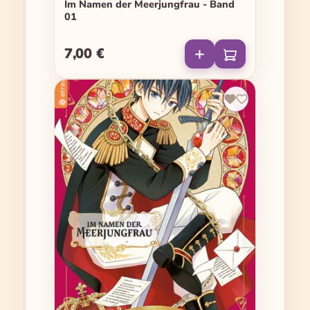
Im Namen der Meerjungfrau - Band
01
7,00 €
Regulärer Preis: