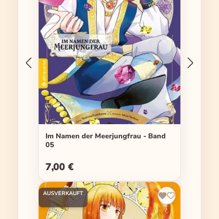
Im Namen der Meerjungfrau - Band
05
7,00 €
Regulärer Preis:
AUSVERKAUFT