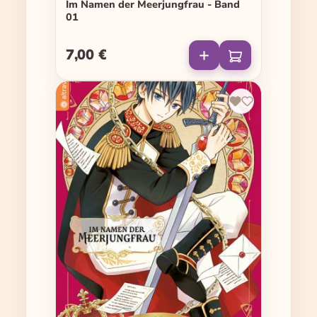
Im Namen der Meerjungfrau - Band
01
7,00 €
Regulärer Preis: