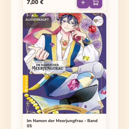
7,00 €
Regulärer Preis:
AUSVERKAUFT
Im Namen der Meerjungfrau - Band
05