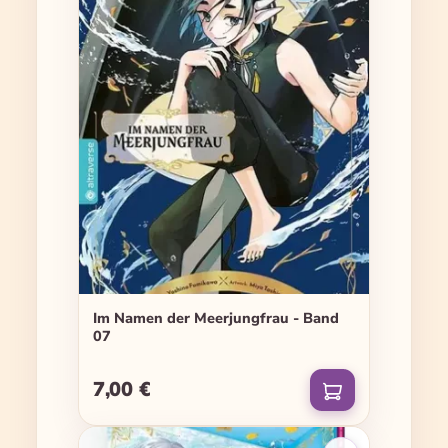
Im Namen der Meerjungfrau - Band
07
7,00 €
Regulärer Preis: