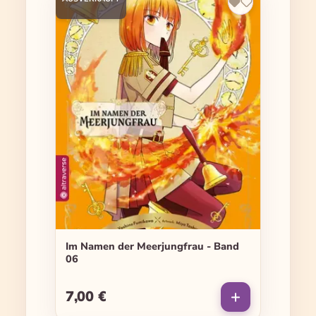
Im Namen der Meerjungfrau - Band
06
7,00 €
Regulärer Preis: