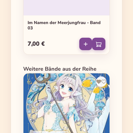
Im Namen der Meerjungfrau - Band
03
7,00 €
Regulärer Preis:
Produktgalerie überspringen
Weitere Bände aus der Reihe