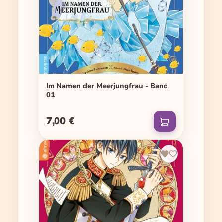
Im Namen der Meerjungfrau - Band
01
7,00 €
Regulärer Preis: