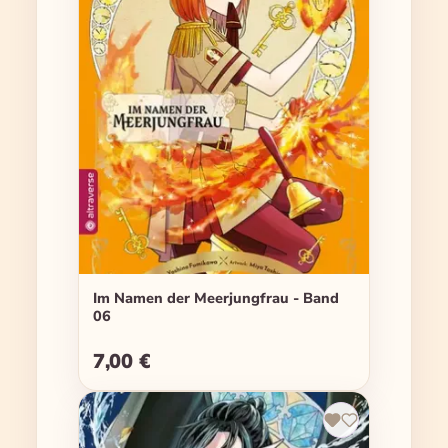
Im Namen der Meerjungfrau - Band
06
7,00 €
Regulärer Preis: