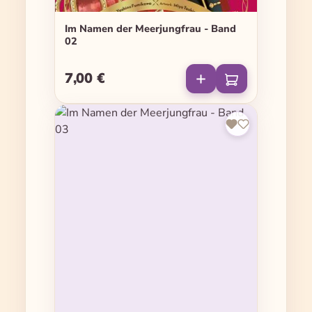
Im Namen der Meerjungfrau - Band
02
7,00 €
Regulärer Preis: