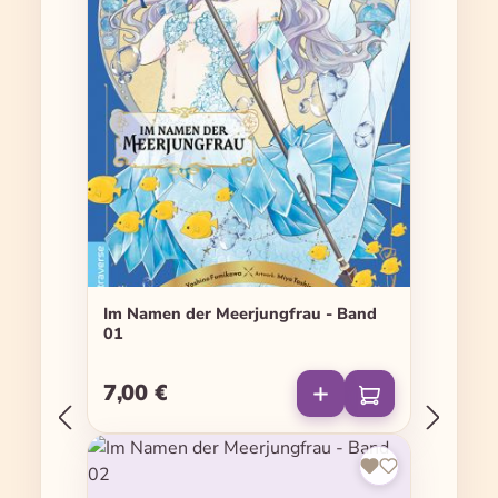
Im Namen der Meerjungfrau - Band
01
7,00 €
Regulärer Preis: