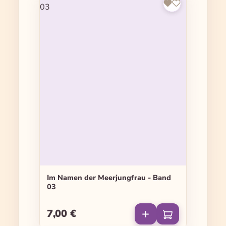
Im Namen der Meerjungfrau - Band
03
7,00 €
Regulärer Preis: