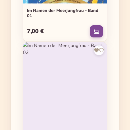
Im Namen der Meerjungfrau - Band
01
7,00 €
Regulärer Preis: