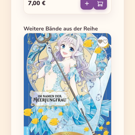
7,00 €
Regulärer Preis:
Produktgalerie überspringen
Weitere Bände aus der Reihe