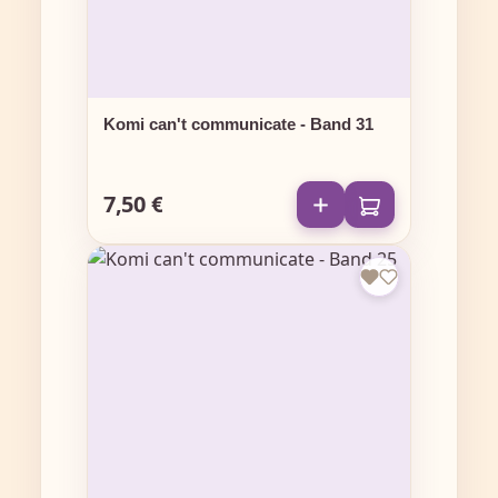
Komi can't communicate - Band 31
7,50 €
Regulärer Preis: