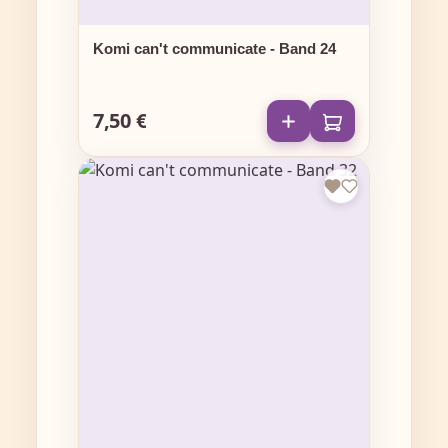
Komi can't communicate - Band 24
7,50 €
Regulärer Preis: