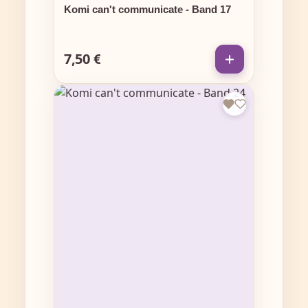
Komi can't communicate - Band 17
7,50 €
Regulärer Preis: