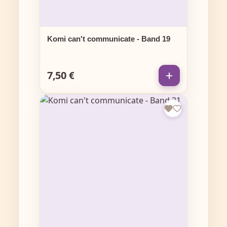
Komi can't communicate - Band 19
7,50 €
Regulärer Preis: