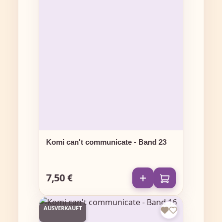
Komi can't communicate - Band 23
7,50 €
Regulärer Preis:
AUSVERKAUFT