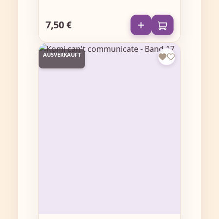
7,50 €
Regulärer Preis:
AUSVERKAUFT