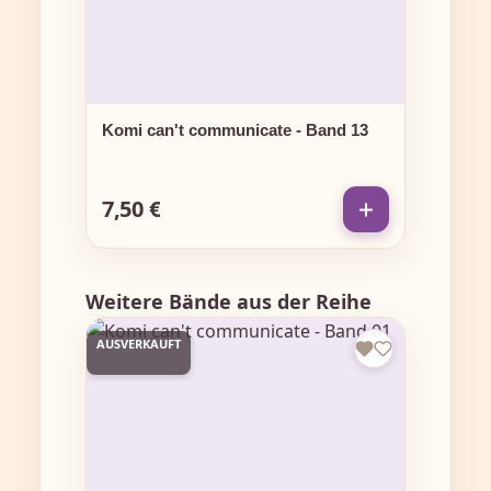
Komi can't communicate - Band 13
7,50 €
Regulärer Preis:
Produktgalerie überspringen
Weitere Bände aus der Reihe
AUSVERKAUFT