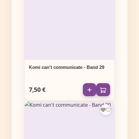
Komi can't communicate - Band 29
7,50 €
Regulärer Preis: