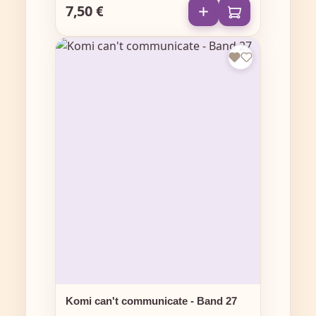
7,50 €
Regulärer Preis:
Komi can't communicate - Band 27