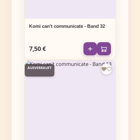
Komi can't communicate - Band 32
7,50 €
Regulärer Preis:
AUSVERKAUFT