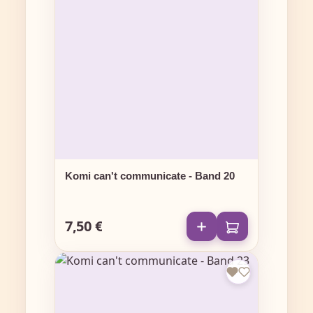
Komi can't communicate - Band 20
7,50 €
Regulärer Preis: