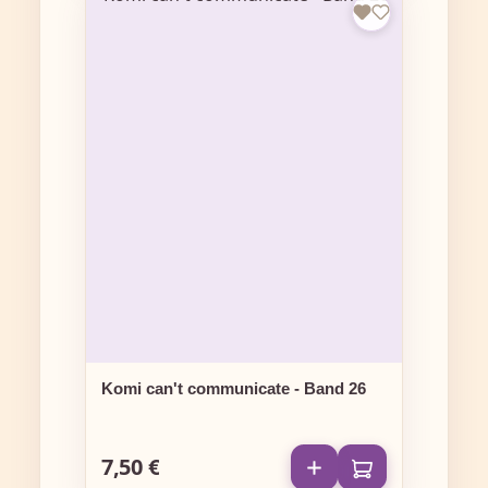
Komi can't communicate - Band 26
7,50 €
Regulärer Preis: