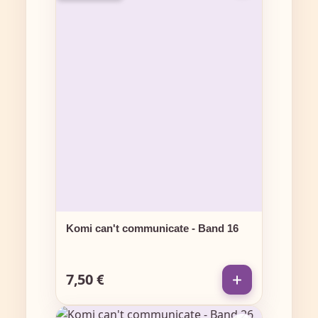
Komi can't communicate - Band 16
7,50 €
Regulärer Preis: