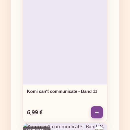
Komi can't communicate - Band 11
6,99 €
Regulärer Preis:
AUSVERKAUFT