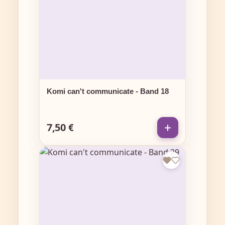
Komi can't communicate - Band 18
7,50 €
Regulärer Preis: