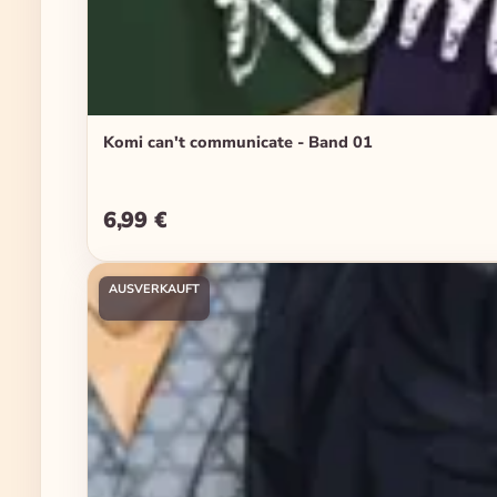
Komi can't communicate - Band 01
6,99 €
Regulärer Preis:
AUSVERKAUFT