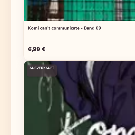
Komi can't communicate - Band 09
6,99 €
Regulärer Preis:
AUSVERKAUFT