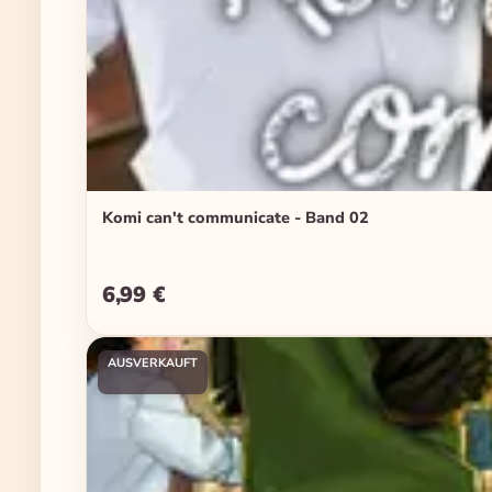
Komi can't communicate - Band 02
6,99 €
Regulärer Preis:
AUSVERKAUFT