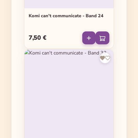
Komi can't communicate - Band 24
7,50 €
Regulärer Preis: