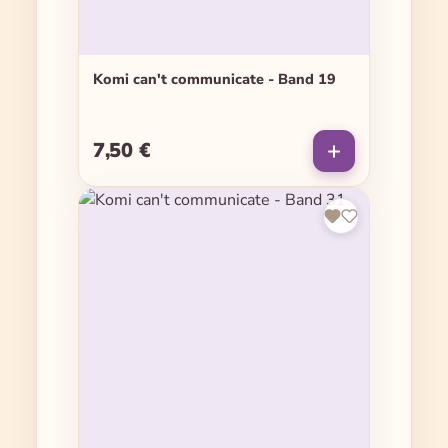
Komi can't communicate - Band 19
7,50 €
Regulärer Preis: