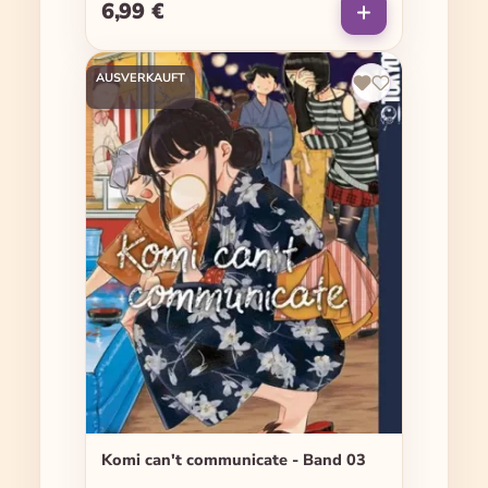
6,99 €
Regulärer Preis:
AUSVERKAUFT
Komi can't communicate - Band 03