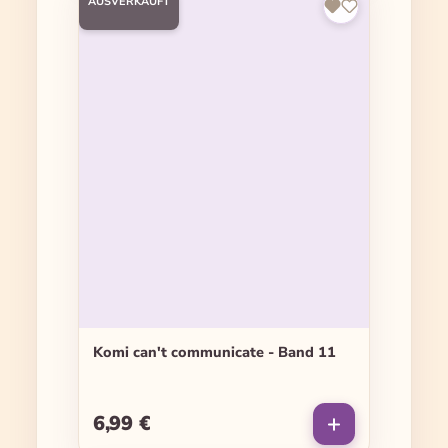
AUSVERKAUFT
Komi can't communicate - Band 11
6,99 €
Regulärer Preis: