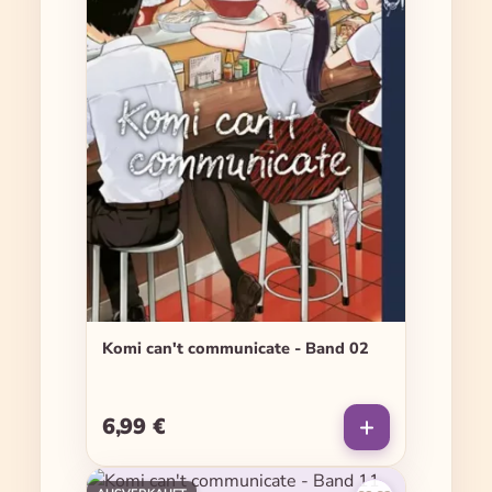
Komi can't communicate - Band 02
6,99 €
Regulärer Preis: