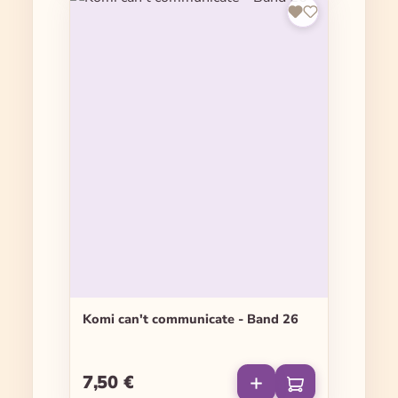
Komi can't communicate - Band 26
7,50 €
Regulärer Preis: