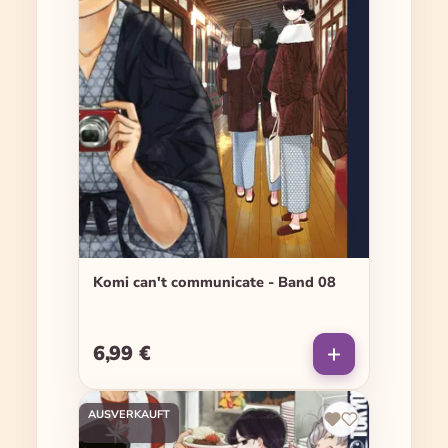
Komi can't communicate - Band 08
6,99 €
Regulärer Preis:
AUSVERKAUFT