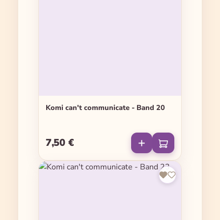
Komi can't communicate - Band 20
7,50 €
Regulärer Preis: