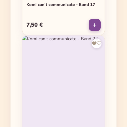
Komi can't communicate - Band 17
7,50 €
Regulärer Preis: