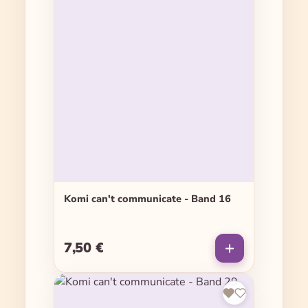
Komi can't communicate - Band 16
7,50 €
Regulärer Preis: