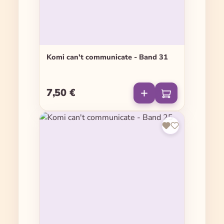
Komi can't communicate - Band 31
7,50 €
Regulärer Preis: