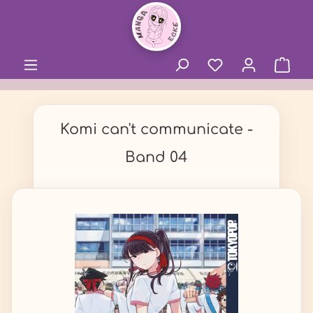
alt springen
Komi can't communicate -
Band 04
Bildergalerie überspringen