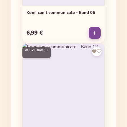
Komi can't communicate - Band 05
6,99 €
Regulärer Preis:
AUSVERKAUFT