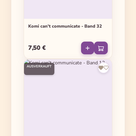
Komi can't communicate - Band 32
7,50 €
Regulärer Preis:
AUSVERKAUFT