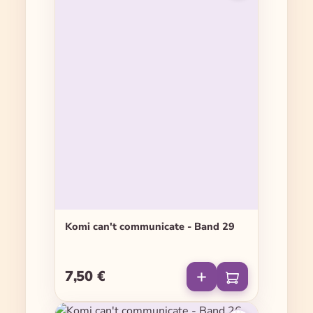
Komi can't communicate - Band 29
7,50 €
Regulärer Preis: