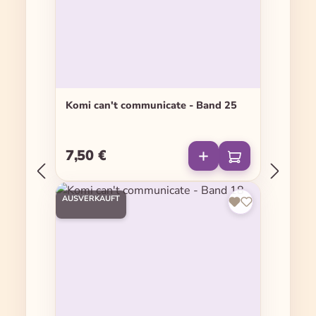
Komi can't communicate - Band 25
7,50 €
Regulärer Preis:
AUSVERKAUFT