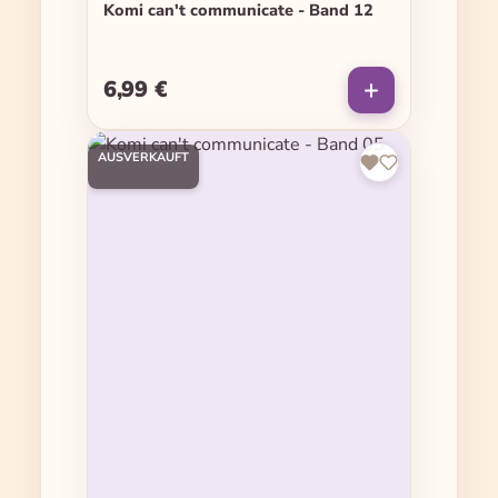
Komi can't communicate - Band 12
6,99 €
Regulärer Preis:
AUSVERKAUFT