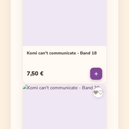
Komi can't communicate - Band 18
7,50 €
Regulärer Preis: