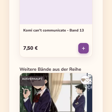
Komi can't communicate - Band 13
7,50 €
Regulärer Preis:
Produktgalerie überspringen
Weitere Bände aus der Reihe
AUSVERKAUFT