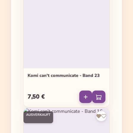
Komi can't communicate - Band 23
7,50 €
Regulärer Preis:
AUSVERKAUFT