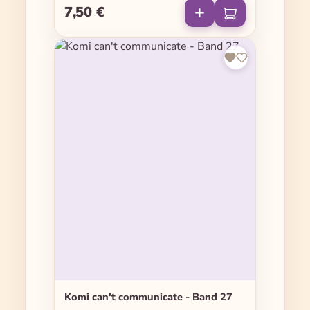
7,50 €
Regulärer Preis:
Komi can't communicate - Band 27