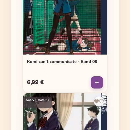
Komi can't communicate - Band 09
6,99 €
Regulärer Preis:
AUSVERKAUFT