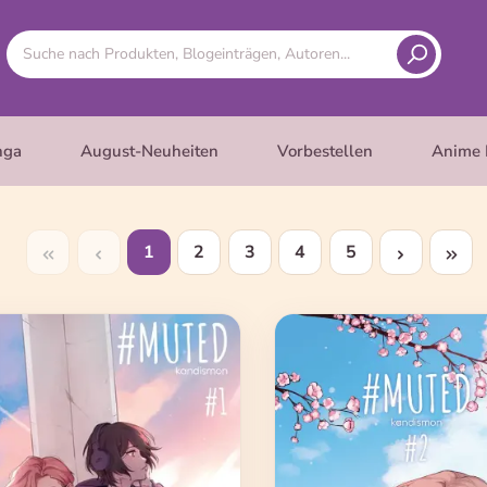
nga
August-Neuheiten
Vorbestellen
Anime 
1
2
3
4
5
Seite
Seite
Seite
Seite
Seite