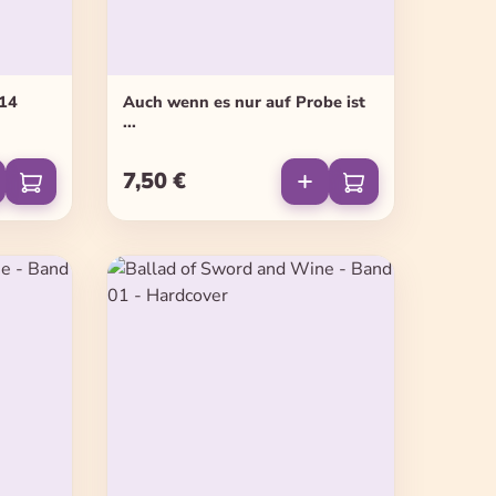
 14
Auch wenn es nur auf Probe ist
...
7,50 €
Regulärer Preis: