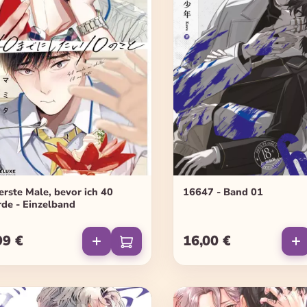
erste Male, bevor ich 40
16647 - Band 01
de - Einzelband
99 €
16,00 €
ulärer Preis:
Regulärer Preis: