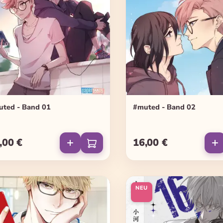
ted - Band 01
#muted - Band 02
,00 €
16,00 €
ulärer Preis:
Regulärer Preis:
NEU