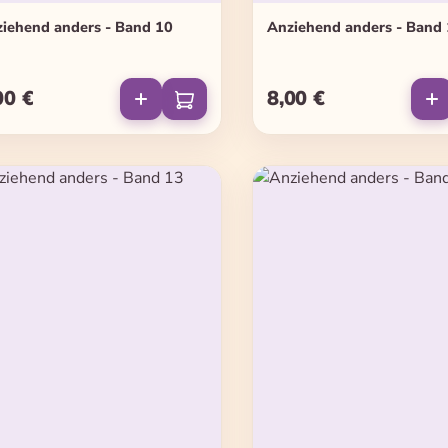
iehend anders - Band 10
Anziehend anders - Band
00 €
8,00 €
ulärer Preis:
Regulärer Preis: