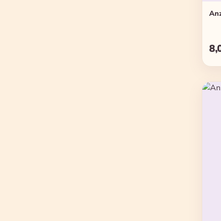
Anz
8,
Reg