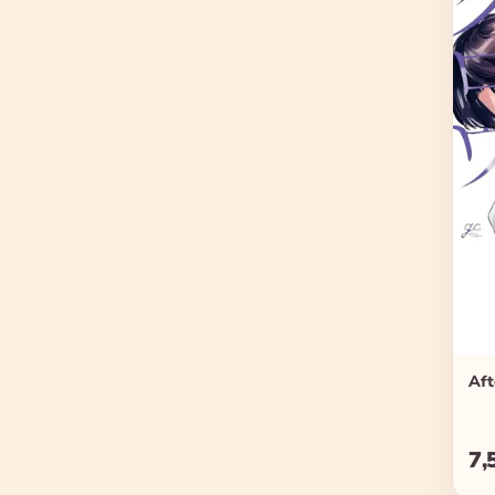
Aft
7,
Reg