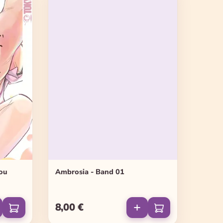
you
Ambrosia - Band 01
8,00 €
Regulärer Preis: