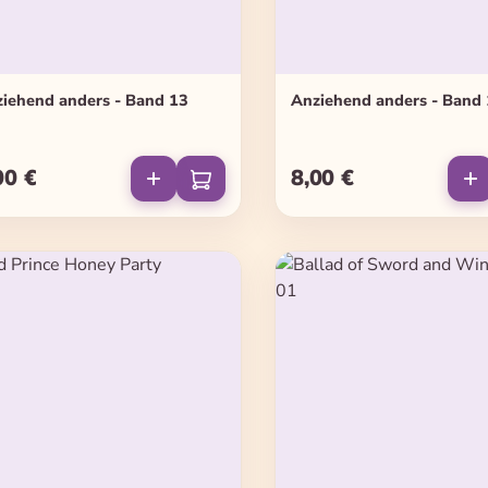
iehend anders - Band 13
Anziehend anders - Band
00 €
8,00 €
ulärer Preis:
Regulärer Preis: