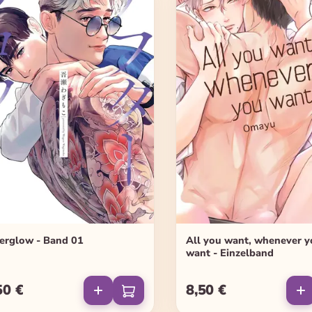
erglow - Band 01
All you want, whenever 
want - Einzelband
50 €
8,50 €
ulärer Preis:
Regulärer Preis: