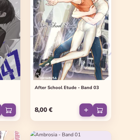
After School Etude - Band 03
8,00 €
Regulärer Preis: