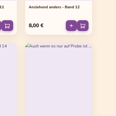
 11
Anziehend anders - Band 12
8,00 €
Regulärer Preis: