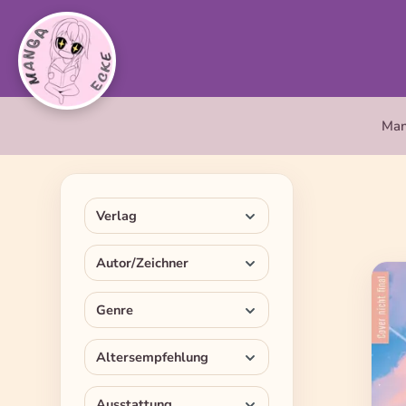
springen
Zur Hauptnavigation springen
Ma
Verlag
Autor/Zeichner
Genre
Altersempfehlung
Ausstattung