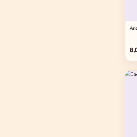
Anz
8,
Reg