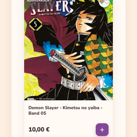
AUSVERKAUFT
Demon Slayer - Kimetsu no yaiba -
Band 05
10,00 €
Regulärer Preis: