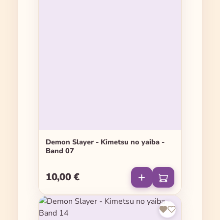
Demon Slayer - Kimetsu no yaiba -
Band 07
10,00 €
Regulärer Preis: