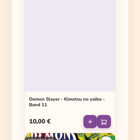
Demon Slayer - Kimetsu no yaiba -
Band 11
10,00 €
Regulärer Preis: