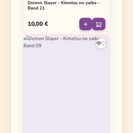
Demon Slayer - Kimetsu no yaiba -
Band 21
10,00 €
Regulärer Preis: