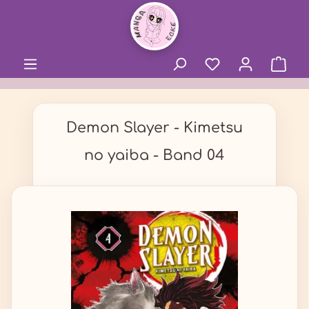
alt springen
Demon Slayer - Kimetsu
no yaiba - Band 04
Bildergalerie überspringen