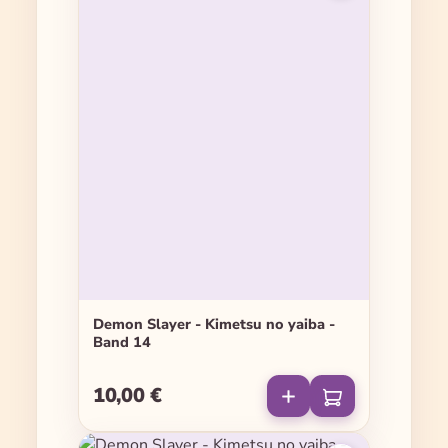
Demon Slayer - Kimetsu no yaiba -
Band 14
10,00 €
Regulärer Preis: