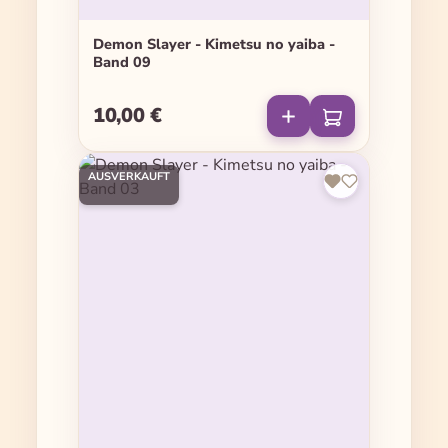
Demon Slayer - Kimetsu no yaiba -
Band 09
10,00 €
Regulärer Preis:
AUSVERKAUFT