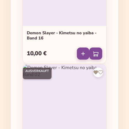
Demon Slayer - Kimetsu no yaiba -
Band 16
10,00 €
Regulärer Preis:
AUSVERKAUFT