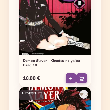
Demon Slayer - Kimetsu no yaiba -
Band 18
10,00 €
Regulärer Preis:
AUSVERKAUFT