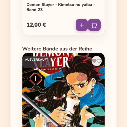
Demon Slayer - Kimetsu no yaiba -
Band 23
12,00 €
Regulärer Preis:
Produktgalerie überspringen
Weitere Bände aus der Reihe
AUSVERKAUFT