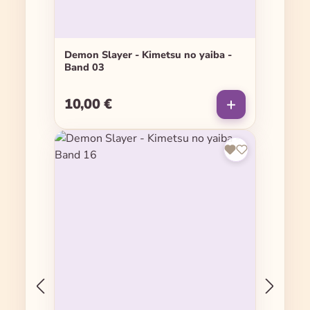
Demon Slayer - Kimetsu no yaiba -
Band 03
10,00 €
Regulärer Preis: