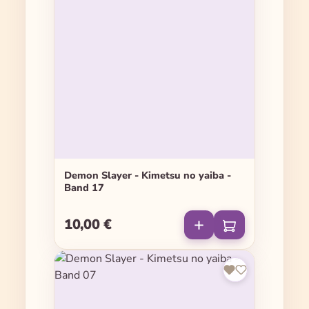
Demon Slayer - Kimetsu no yaiba -
Band 17
10,00 €
Regulärer Preis: