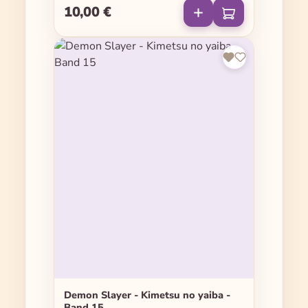
10,00 €
Regulärer Preis:
Demon Slayer - Kimetsu no yaiba -
Band 15