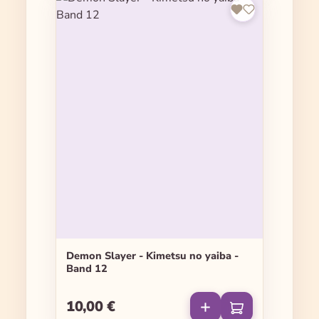
Demon Slayer - Kimetsu no yaiba -
Band 12
10,00 €
Regulärer Preis: