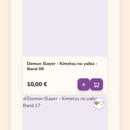
Demon Slayer - Kimetsu no yaiba -
Band 08
10,00 €
Regulärer Preis: