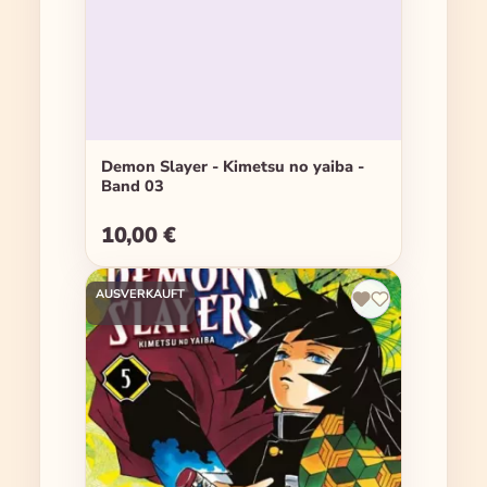
Demon Slayer - Kimetsu no yaiba -
Band 03
10,00 €
Regulärer Preis:
AUSVERKAUFT