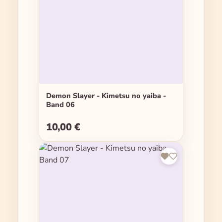
Demon Slayer - Kimetsu no yaiba -
Band 06
10,00 €
Regulärer Preis: