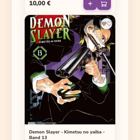
10,00 €
Regulärer Preis:
Demon Slayer - Kimetsu no yaiba -
Band 13