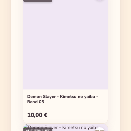
Demon Slayer - Kimetsu no yaiba -
Band 05
10,00 €
Regulärer Preis:
AUSVERKAUFT