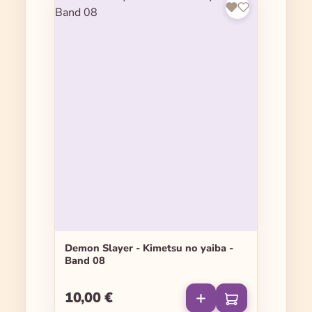
Demon Slayer - Kimetsu no yaiba -
Band 08
10,00 €
Regulärer Preis: