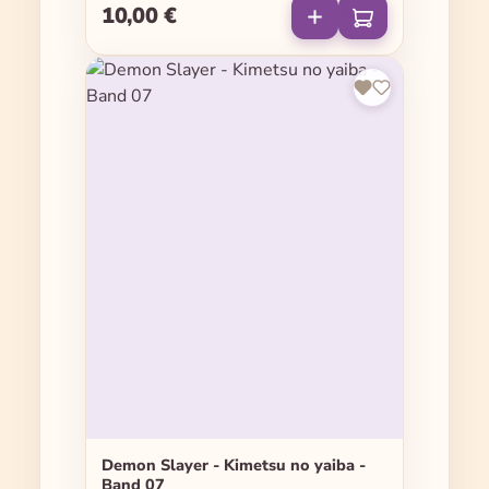
10,00 €
Regulärer Preis:
Demon Slayer - Kimetsu no yaiba -
Band 07