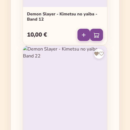
Demon Slayer - Kimetsu no yaiba -
Band 12
10,00 €
Regulärer Preis: