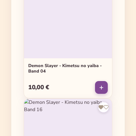
Demon Slayer - Kimetsu no yaiba -
Band 04
10,00 €
Regulärer Preis: