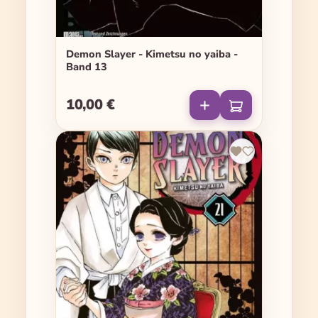
Demon Slayer - Kimetsu no yaiba -
Band 13
10,00 €
Regulärer Preis: