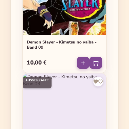
Demon Slayer - Kimetsu no yaiba -
Band 09
10,00 €
Regulärer Preis:
AUSVERKAUFT