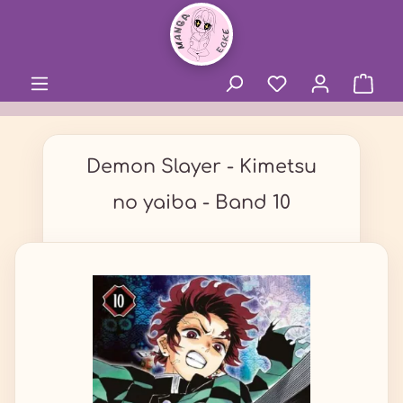
alt springen
Demon Slayer - Kimetsu
no yaiba - Band 10
Bildergalerie überspringen