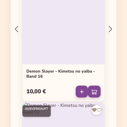
Demon Slayer - Kimetsu no yaiba -
Band 16
10,00 €
Regulärer Preis:
AUSVERKAUFT