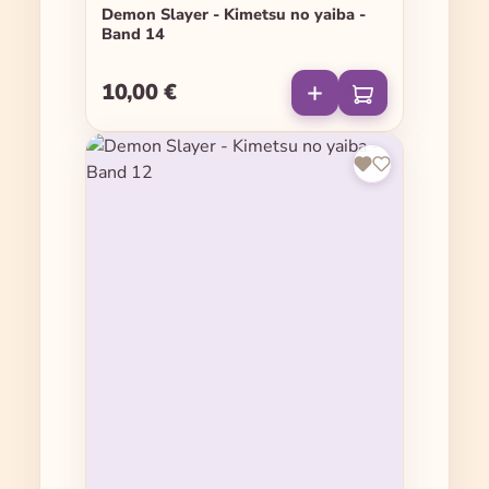
Demon Slayer - Kimetsu no yaiba -
Band 14
10,00 €
Regulärer Preis: