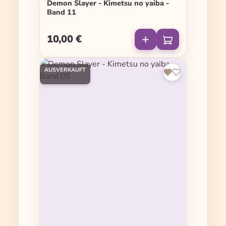
Demon Slayer - Kimetsu no yaiba -
Band 11
10,00 €
Regulärer Preis:
AUSVERKAUFT