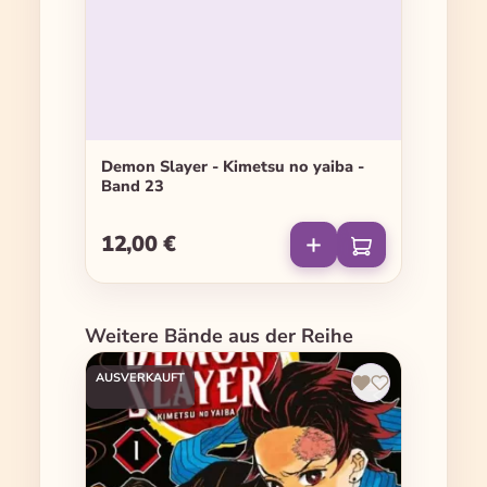
Demon Slayer - Kimetsu no yaiba -
Band 23
12,00 €
Regulärer Preis:
Produktgalerie überspringen
Weitere Bände aus der Reihe
AUSVERKAUFT