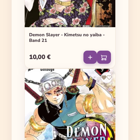
Demon Slayer - Kimetsu no yaiba -
Band 21
10,00 €
Regulärer Preis: