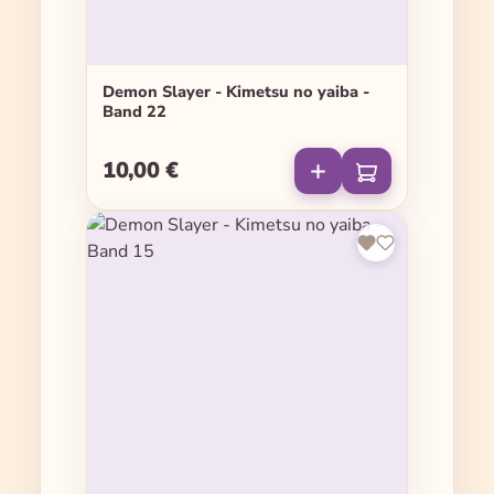
Demon Slayer - Kimetsu no yaiba -
Band 22
10,00 €
Regulärer Preis: