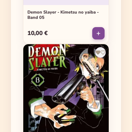
Demon Slayer - Kimetsu no yaiba -
Band 05
10,00 €
Regulärer Preis: