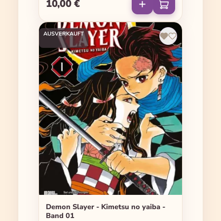
10,00 €
Regulärer Preis:
AUSVERKAUFT
Demon Slayer - Kimetsu no yaiba -
Band 01