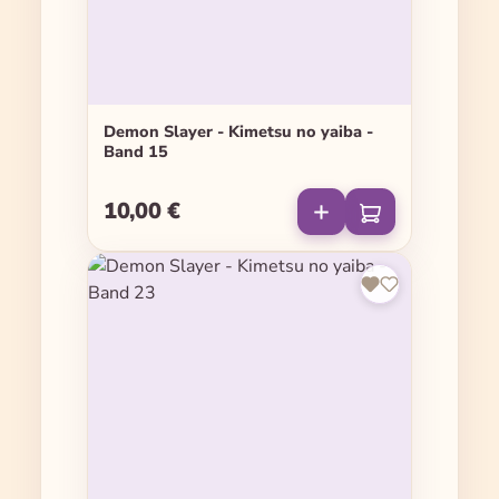
Demon Slayer - Kimetsu no yaiba -
Band 15
10,00 €
Regulärer Preis: