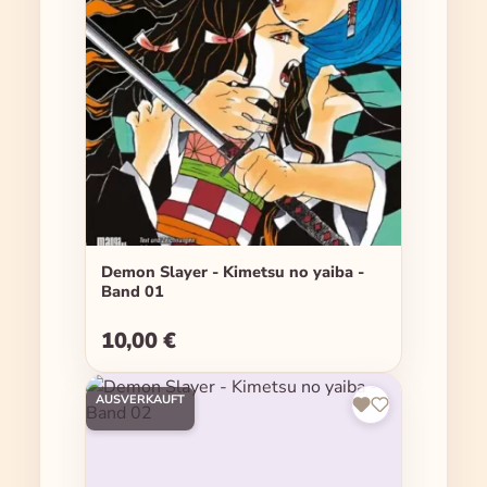
Demon Slayer - Kimetsu no yaiba -
Band 01
10,00 €
Regulärer Preis:
AUSVERKAUFT