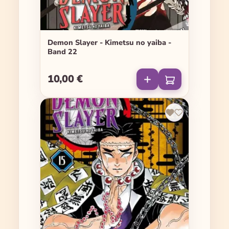
Demon Slayer - Kimetsu no yaiba -
Band 22
10,00 €
Regulärer Preis: