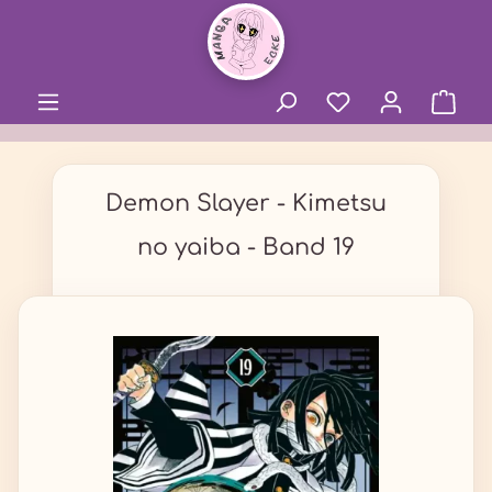
alt springen
Demon Slayer - Kimetsu
no yaiba - Band 19
Bildergalerie überspringen