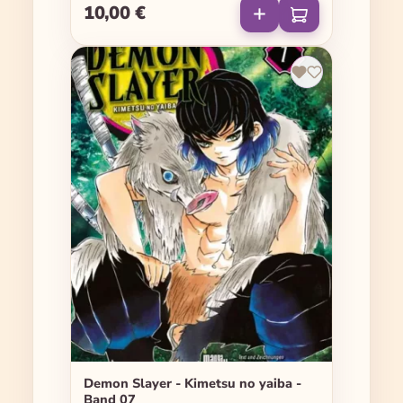
10,00 €
Regulärer Preis:
Demon Slayer - Kimetsu no yaiba -
Band 07