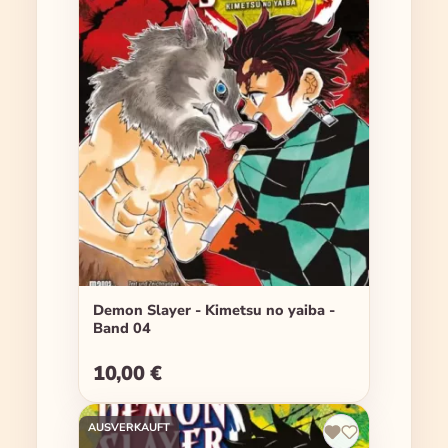
Demon Slayer - Kimetsu no yaiba -
Band 04
10,00 €
Regulärer Preis:
AUSVERKAUFT