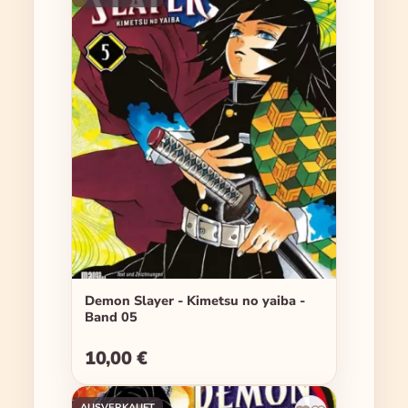
Demon Slayer - Kimetsu no yaiba -
Band 05
10,00 €
Regulärer Preis:
AUSVERKAUFT