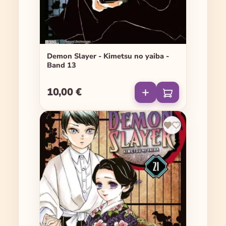
Demon Slayer - Kimetsu no yaiba -
Band 13
10,00 €
Regulärer Preis: