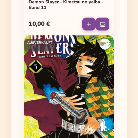
Demon Slayer - Kimetsu no yaiba -
Band 11
10,00 €
Regulärer Preis:
AUSVERKAUFT