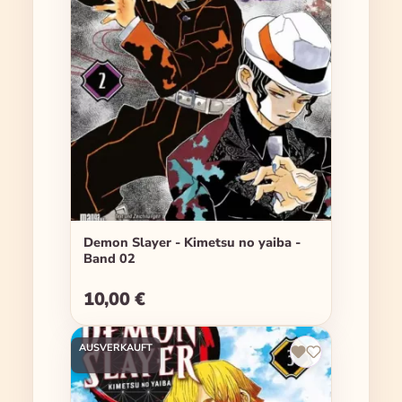
Demon Slayer - Kimetsu no yaiba -
Band 02
10,00 €
Regulärer Preis:
AUSVERKAUFT