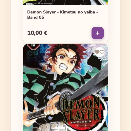
Demon Slayer - Kimetsu no yaiba -
Band 05
10,00 €
Regulärer Preis: