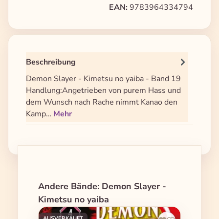
EAN:
9783964334794
Beschreibung
Demon Slayer - Kimetsu no yaiba - Band 19
Handlung:Angetrieben von purem Hass und
dem Wunsch nach Rache nimmt Kanao den
Kamp…
Mehr
Produktgalerie überspringen
Andere Bände: Demon Slayer -
Kimetsu no yaiba
AUSVERKAUFT