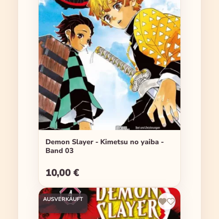
Demon Slayer - Kimetsu no yaiba -
Band 03
10,00 €
Regulärer Preis:
AUSVERKAUFT