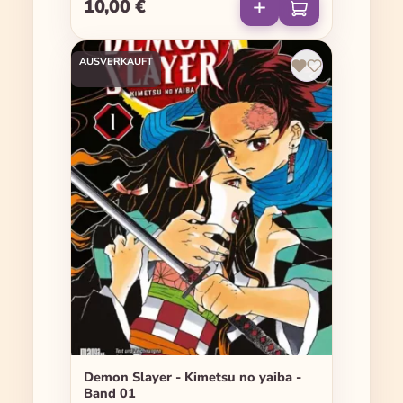
10,00 €
Regulärer Preis:
AUSVERKAUFT
Demon Slayer - Kimetsu no yaiba -
Band 01