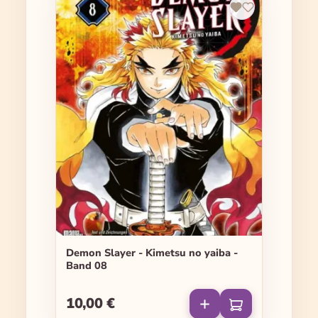
Demon Slayer - Kimetsu no yaiba -
Band 08
10,00 €
Regulärer Preis: