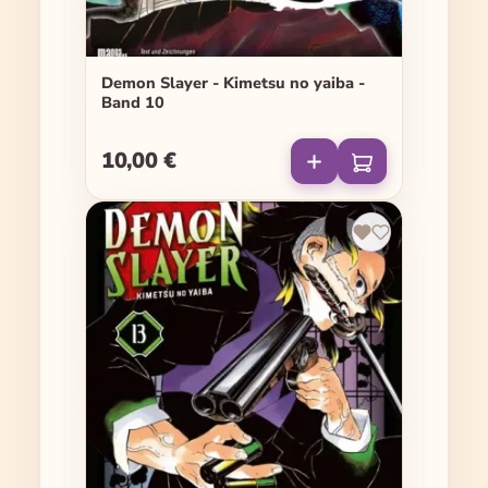
Demon Slayer - Kimetsu no yaiba -
Band 10
10,00 €
Regulärer Preis: