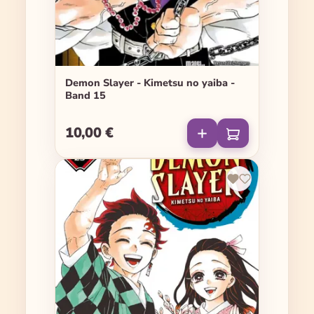
Demon Slayer - Kimetsu no yaiba -
Band 15
10,00 €
Regulärer Preis: