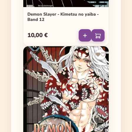
Demon Slayer - Kimetsu no yaiba -
Band 12
10,00 €
Regulärer Preis: