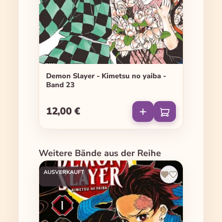
Demon Slayer - Kimetsu no yaiba -
Band 23
12,00 €
Regulärer Preis:
Produktgalerie überspringen
Weitere Bände aus der Reihe
AUSVERKAUFT