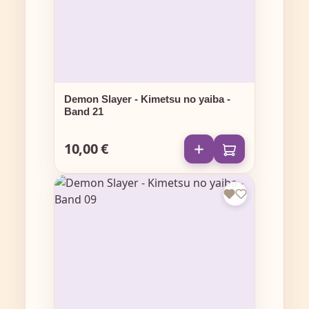
Demon Slayer - Kimetsu no yaiba -
Band 21
10,00 €
Regulärer Preis: