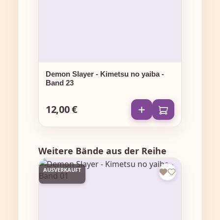
Demon Slayer - Kimetsu no yaiba -
Band 23
12,00 €
Regulärer Preis:
Produktgalerie überspringen
Weitere Bände aus der Reihe
AUSVERKAUFT