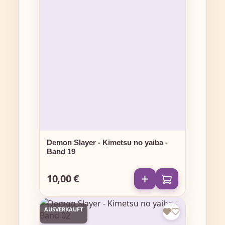
Demon Slayer - Kimetsu no yaiba -
Band 19
10,00 €
Regulärer Preis:
AUSVERKAUFT