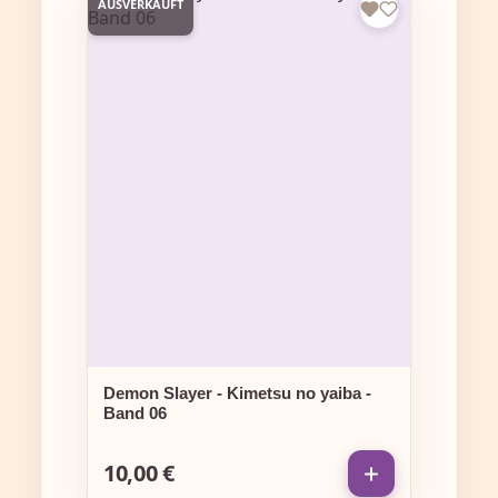
AUSVERKAUFT
Demon Slayer - Kimetsu no yaiba -
Band 06
10,00 €
Regulärer Preis: