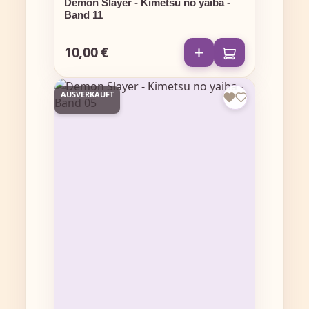
Demon Slayer - Kimetsu no yaiba -
Band 11
10,00 €
Regulärer Preis:
AUSVERKAUFT