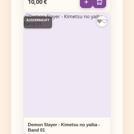
10,00 €
Regulärer Preis:
AUSVERKAUFT
Demon Slayer - Kimetsu no yaiba -
Band 01