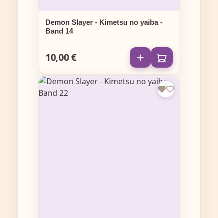
Demon Slayer - Kimetsu no yaiba -
Band 14
10,00 €
Regulärer Preis: