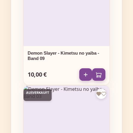
Demon Slayer - Kimetsu no yaiba -
Band 09
10,00 €
Regulärer Preis:
AUSVERKAUFT