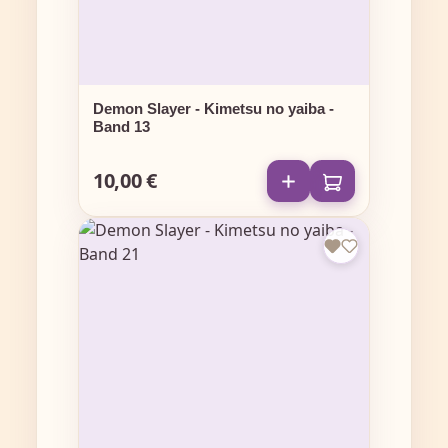
Demon Slayer - Kimetsu no yaiba -
Band 13
10,00 €
Regulärer Preis: