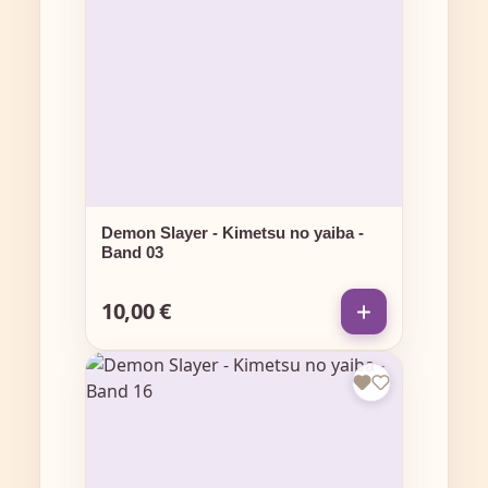
Demon Slayer - Kimetsu no yaiba -
Band 03
10,00 €
Regulärer Preis: