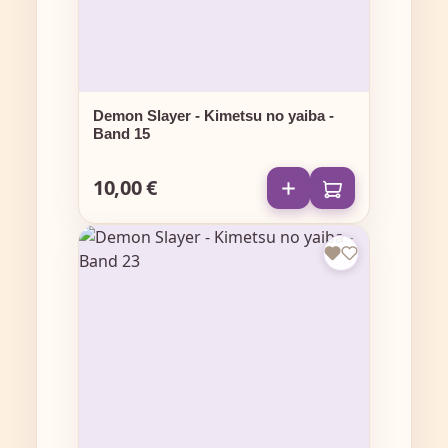
Demon Slayer - Kimetsu no yaiba -
Band 15
10,00 €
Regulärer Preis: