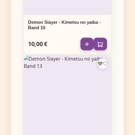
Demon Slayer - Kimetsu no yaiba -
Band 10
10,00 €
Regulärer Preis: