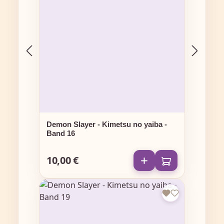
Demon Slayer - Kimetsu no yaiba -
Band 16
10,00 €
Regulärer Preis: