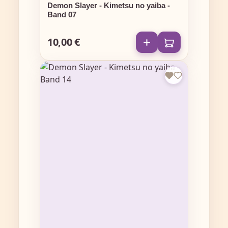
Demon Slayer - Kimetsu no yaiba -
Band 07
10,00 €
Regulärer Preis: