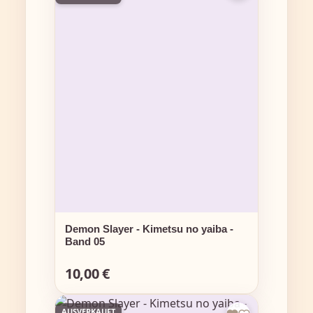
Demon Slayer - Kimetsu no yaiba -
Band 05
10,00 €
Regulärer Preis:
AUSVERKAUFT