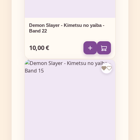
Demon Slayer - Kimetsu no yaiba -
Band 22
10,00 €
Regulärer Preis: