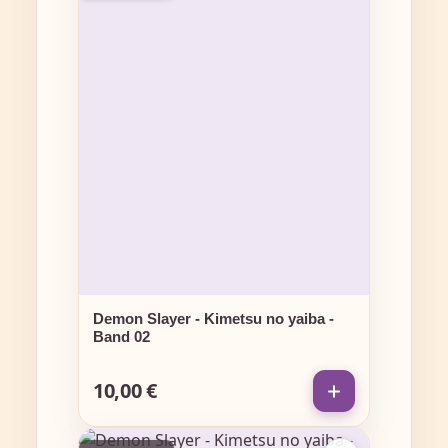
Demon Slayer - Kimetsu no yaiba -
Band 02
10,00 €
Regulärer Preis: