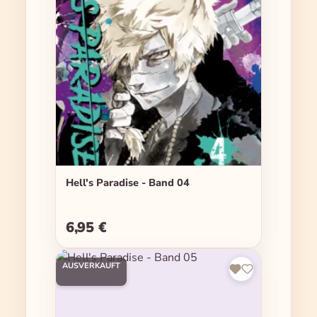
Hell's Paradise - Band 04
6,95 €
Regulärer Preis:
AUSVERKAUFT