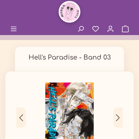
alt springen
Hell's Paradise - Band 03
Bildergalerie überspringen