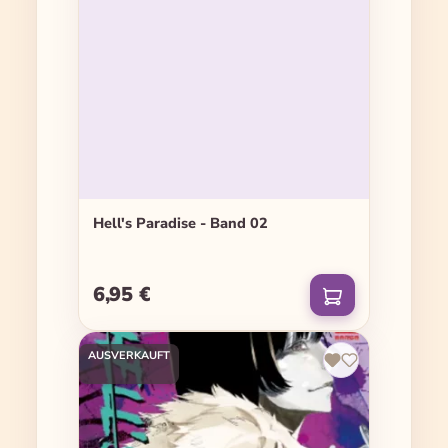
Hell's Paradise - Band 02
6,95 €
Regulärer Preis:
AUSVERKAUFT