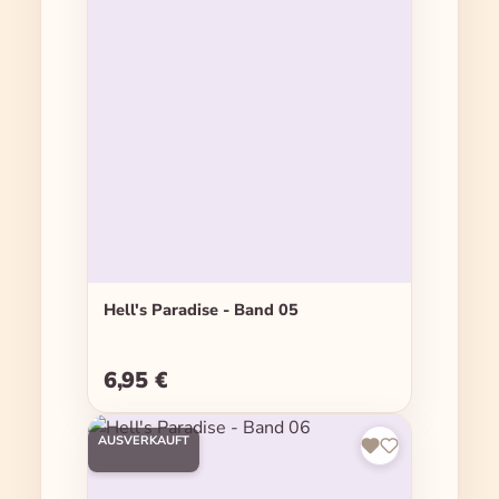
Hell's Paradise - Band 05
6,95 €
Regulärer Preis:
AUSVERKAUFT