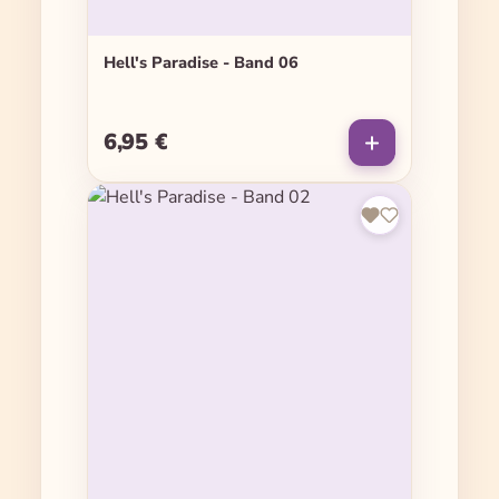
Hell's Paradise - Band 06
6,95 €
Regulärer Preis: