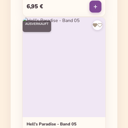
6,95 €
Regulärer Preis:
AUSVERKAUFT
Hell's Paradise - Band 05