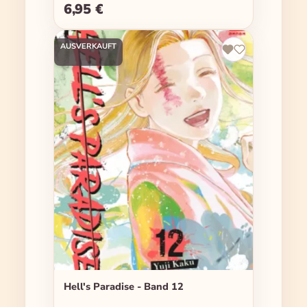
6,95 €
Regulärer Preis:
AUSVERKAUFT
Hell's Paradise - Band 12