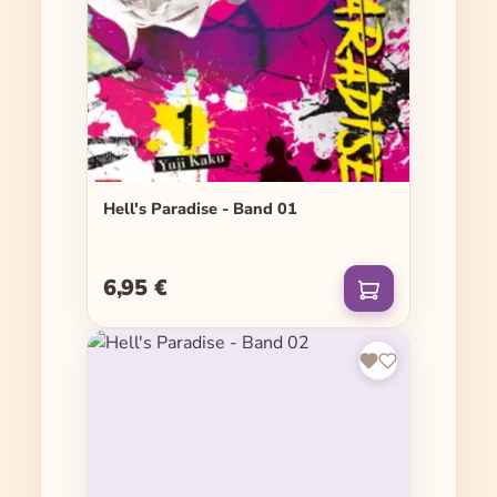
Hell's Paradise - Band 01
6,95 €
Regulärer Preis: