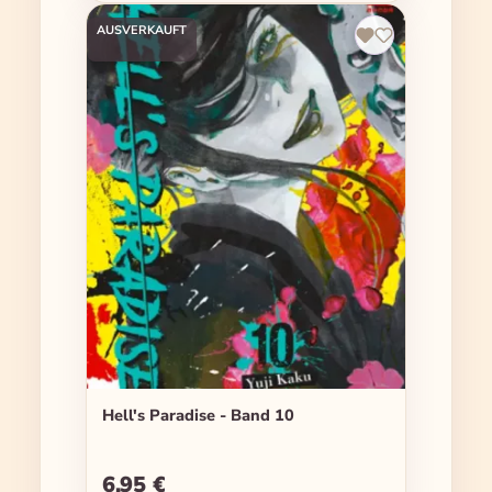
AUSVERKAUFT
Hell's Paradise - Band 10
6,95 €
Regulärer Preis: