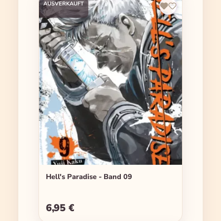
AUSVERKAUFT
Hell's Paradise - Band 09
6,95 €
Regulärer Preis: