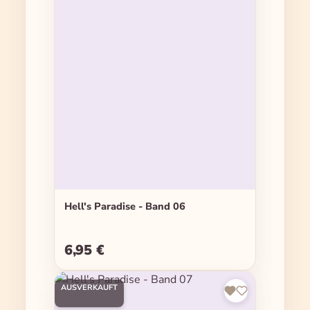
Hell's Paradise - Band 06
6,95 €
Regulärer Preis:
AUSVERKAUFT