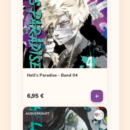
Hell's Paradise - Band 04
6,95 €
Regulärer Preis:
AUSVERKAUFT