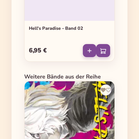
Hell's Paradise - Band 02
6,95 €
Regulärer Preis:
Produktgalerie überspringen
Weitere Bände aus der Reihe