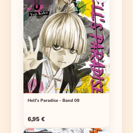
Hell's Paradise - Band 08
6,95 €
Regulärer Preis: