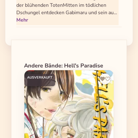
der blühenden TotenMitten im tödlichen
Dschungel entdecken Gabimaru und sein au…
Mehr
Produktgalerie überspringen
Andere Bände: Hell's Paradise
AUSVERKAUFT