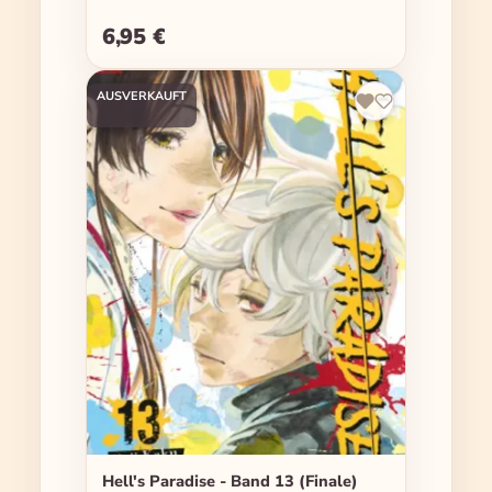
6,95 €
Regulärer Preis:
AUSVERKAUFT
Hell's Paradise - Band 13 (Finale)