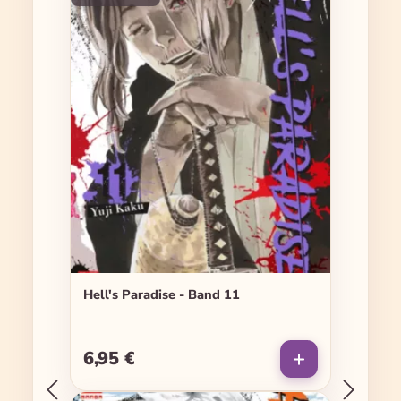
Hell's Paradise - Band 11
6,95 €
Regulärer Preis: