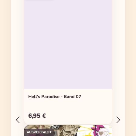
Hell's Paradise - Band 07
6,95 €
Regulärer Preis:
AUSVERKAUFT