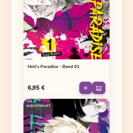
Hell's Paradise - Band 01
6,95 €
Regulärer Preis:
AUSVERKAUFT