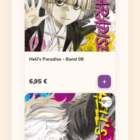
Hell's Paradise - Band 08
6,95 €
Regulärer Preis: