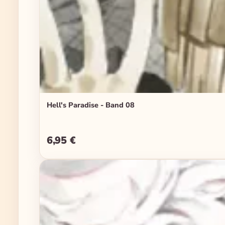
Hell's Paradise - Band 08
6,95 €
Regulärer Preis: