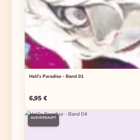
Hell's Paradise - Band 01
6,95 €
Regulärer Preis:
AUSVERKAUFT