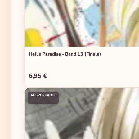
Hell's Paradise - Band 13 (Finale)
6,95 €
Regulärer Preis:
AUSVERKAUFT