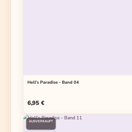
Hell's Paradise - Band 04
6,95 €
Regulärer Preis:
AUSVERKAUFT