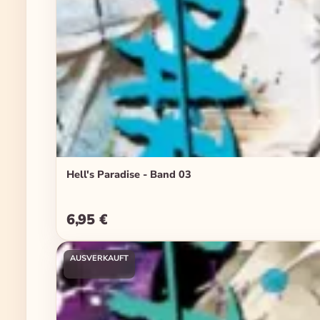
Hell's Paradise - Band 03
6,95 €
Regulärer Preis:
AUSVERKAUFT