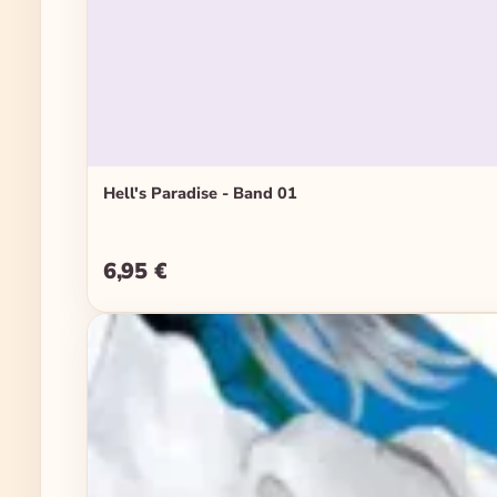
Hell's Paradise - Band 01
6,95 €
Regulärer Preis: