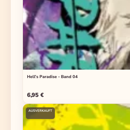
Hell's Paradise - Band 04
6,95 €
Regulärer Preis:
AUSVERKAUFT