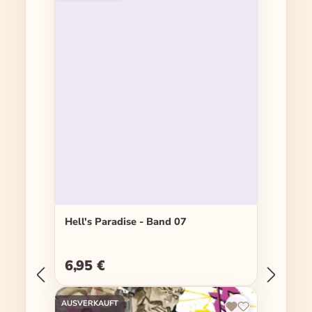
Hell's Paradise - Band 07
6,95 €
Regulärer Preis:
AUSVERKAUFT