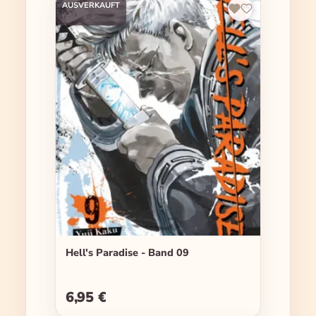
AUSVERKAUFT
Hell's Paradise - Band 09
6,95 €
Regulärer Preis: