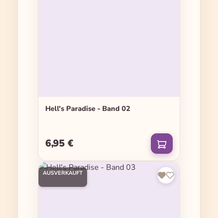
Hell's Paradise - Band 02
6,95 €
Regulärer Preis:
AUSVERKAUFT