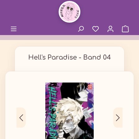
alt springen
Hell's Paradise - Band 04
Bildergalerie überspringen