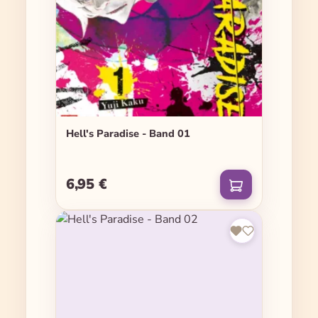
Hell's Paradise - Band 01
6,95 €
Regulärer Preis: