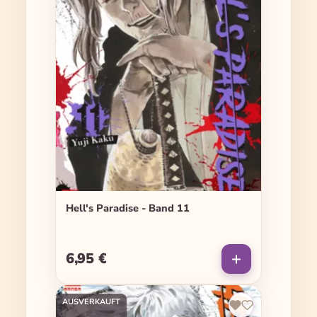
Hell's Paradise - Band 11
6,95 €
Regulärer Preis:
AUSVERKAUFT