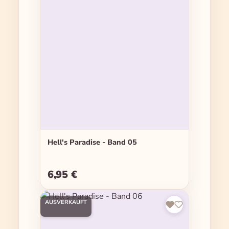
Hell's Paradise - Band 05
6,95 €
Regulärer Preis:
AUSVERKAUFT