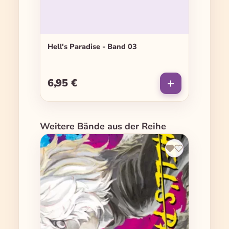
Hell's Paradise - Band 03
6,95 €
Regulärer Preis:
Produktgalerie überspringen
Weitere Bände aus der Reihe