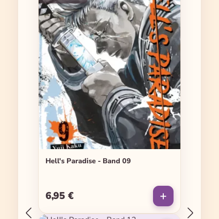
Hell's Paradise - Band 09
6,95 €
Regulärer Preis: