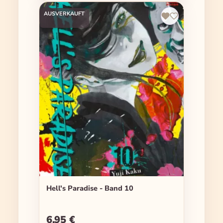
AUSVERKAUFT
Hell's Paradise - Band 10
6,95 €
Regulärer Preis: