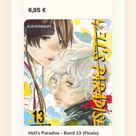
6,95 €
Regulärer Preis:
AUSVERKAUFT
Hell's Paradise - Band 13 (Finale)