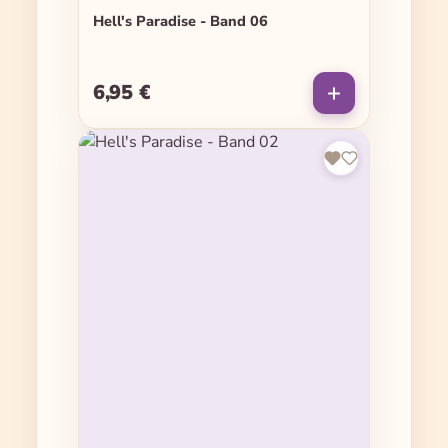
Hell's Paradise - Band 06
6,95 €
Regulärer Preis: