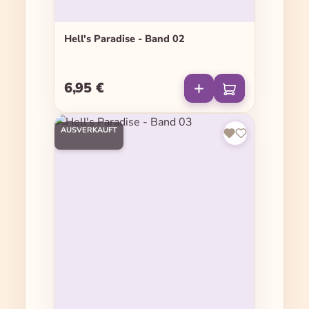
Hell's Paradise - Band 02
6,95 €
Regulärer Preis:
AUSVERKAUFT