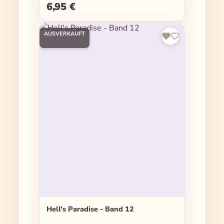
6,95 €
Regulärer Preis:
AUSVERKAUFT
Hell's Paradise - Band 12