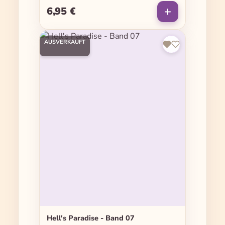
6,95 €
Regulärer Preis:
AUSVERKAUFT
Hell's Paradise - Band 07