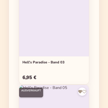
Hell's Paradise - Band 03
6,95 €
Regulärer Preis:
AUSVERKAUFT