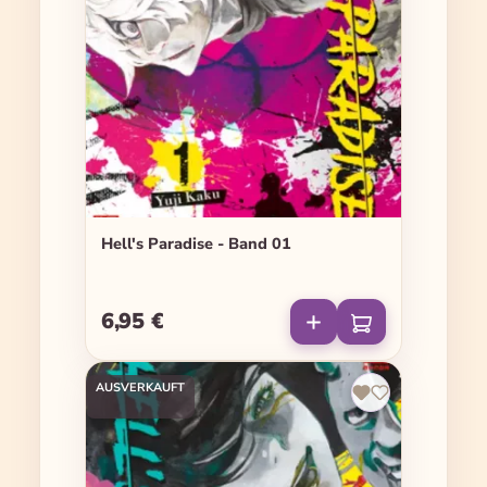
Hell's Paradise - Band 01
6,95 €
Regulärer Preis:
AUSVERKAUFT