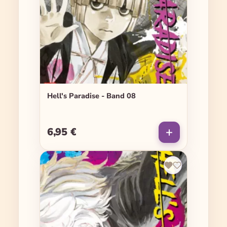
Hell's Paradise - Band 08
6,95 €
Regulärer Preis: