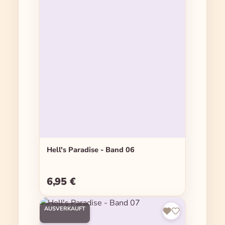
Hell's Paradise - Band 06
6,95 €
Regulärer Preis:
AUSVERKAUFT