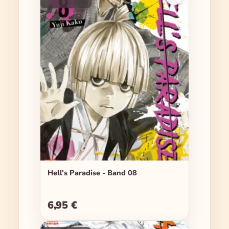
Hell's Paradise - Band 08
6,95 €
Regulärer Preis: