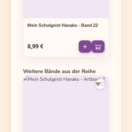
Mein Schulgeist Hanako - Band 22
8,99 €
Regulärer Preis:
Produktgalerie überspringen
Weitere Bände aus der Reihe