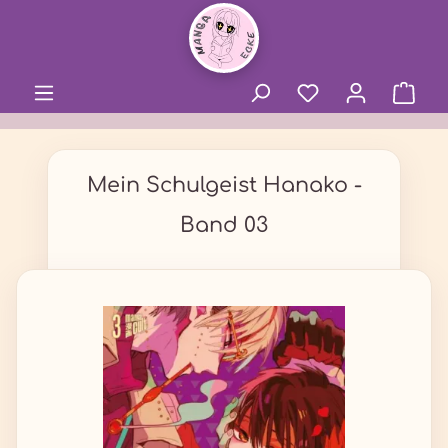
alt springen
Mein Schulgeist Hanako -
Band 03
Bildergalerie überspringen