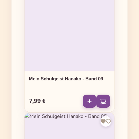
Mein Schulgeist Hanako - Band 09
7,99 €
Regulärer Preis: