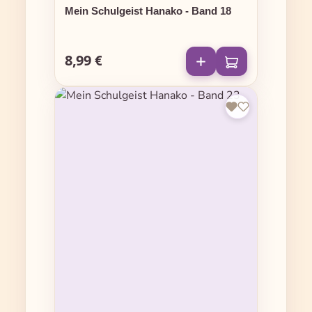
Mein Schulgeist Hanako - Band 18
8,99 €
Regulärer Preis: