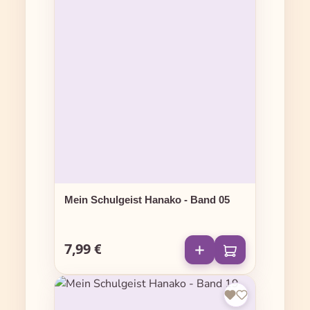
Mein Schulgeist Hanako - Band 05
7,99 €
Regulärer Preis: