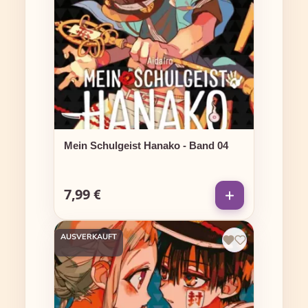
Mein Schulgeist Hanako - Band 04
7,99 €
Regulärer Preis:
AUSVERKAUFT