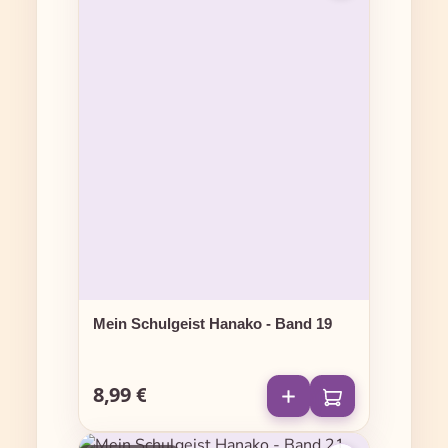
Mein Schulgeist Hanako - Band 19
8,99 €
Regulärer Preis: