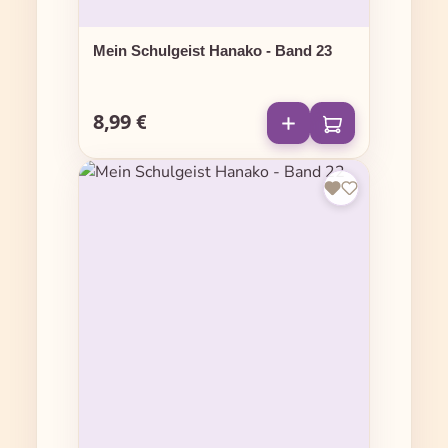
Mein Schulgeist Hanako - Band 23
8,99 €
Regulärer Preis: