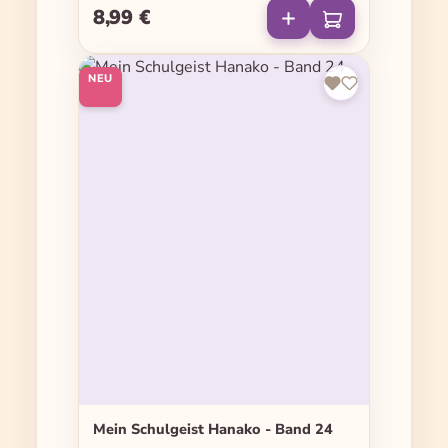
8,99 €
Regulärer Preis:
NEU
Mein Schulgeist Hanako - Band 24