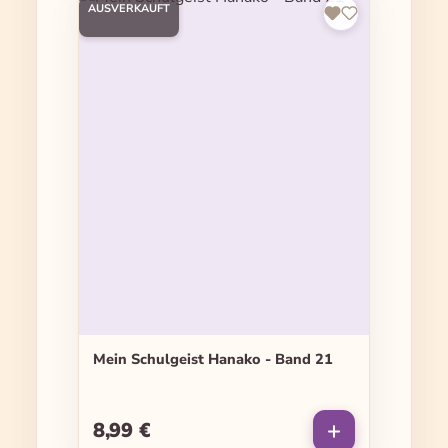
AUSVERKAUFT
Mein Schulgeist Hanako - Band 21
8,99 €
Regulärer Preis: