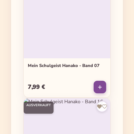
Mein Schulgeist Hanako - Band 07
7,99 €
Regulärer Preis:
AUSVERKAUFT