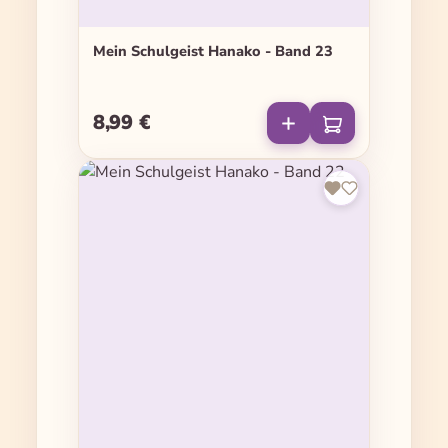
Mein Schulgeist Hanako - Band 23
8,99 €
Regulärer Preis: