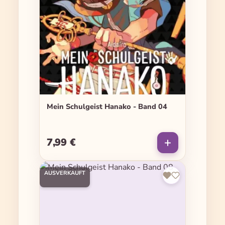
Mein Schulgeist Hanako - Band 04
7,99 €
Regulärer Preis:
AUSVERKAUFT