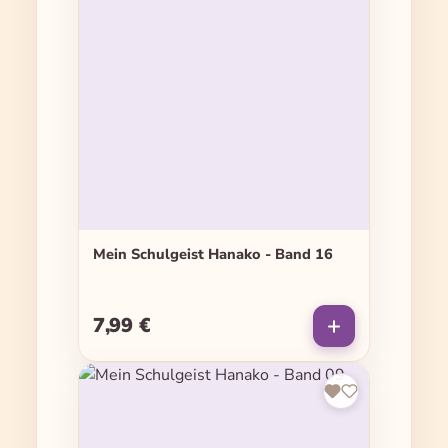
Mein Schulgeist Hanako - Band 16
7,99 €
Regulärer Preis: