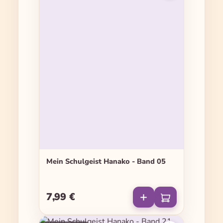
Mein Schulgeist Hanako - Band 05
7,99 €
Regulärer Preis: