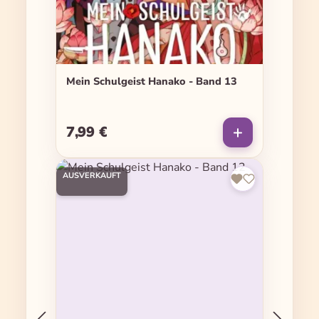
Mein Schulgeist Hanako - Band 13
7,99 €
Regulärer Preis:
AUSVERKAUFT