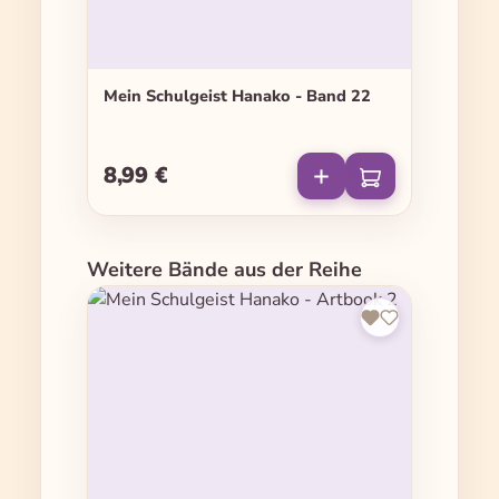
Mein Schulgeist Hanako - Band 22
8,99 €
Regulärer Preis:
Produktgalerie überspringen
Weitere Bände aus der Reihe