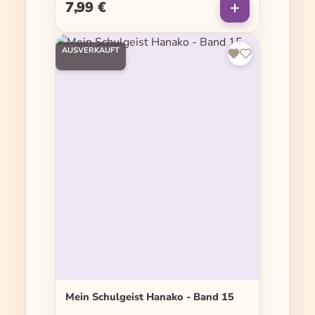
7,99 €
Regulärer Preis:
AUSVERKAUFT
Mein Schulgeist Hanako - Band 15