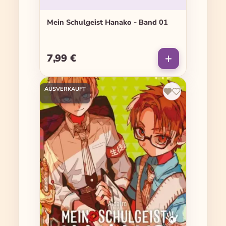
Mein Schulgeist Hanako - Band 01
7,99 €
Regulärer Preis:
AUSVERKAUFT