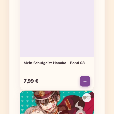
Mein Schulgeist Hanako - Band 08
7,99 €
Regulärer Preis: