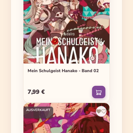
Mein Schulgeist Hanako - Band 02
7,99 €
Regulärer Preis:
AUSVERKAUFT