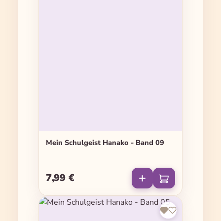
Mein Schulgeist Hanako - Band 09
7,99 €
Regulärer Preis: