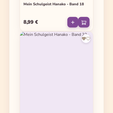
Mein Schulgeist Hanako - Band 18
8,99 €
Regulärer Preis: