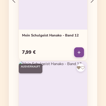
Mein Schulgeist Hanako - Band 12
7,99 €
Regulärer Preis:
AUSVERKAUFT