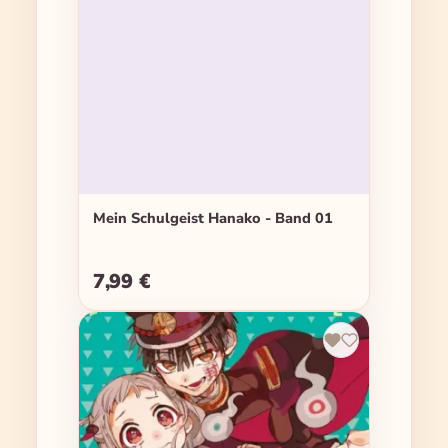
Mein Schulgeist Hanako - Band 01
7,99 €
Regulärer Preis: