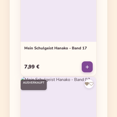
Mein Schulgeist Hanako - Band 17
7,99 €
Regulärer Preis:
AUSVERKAUFT