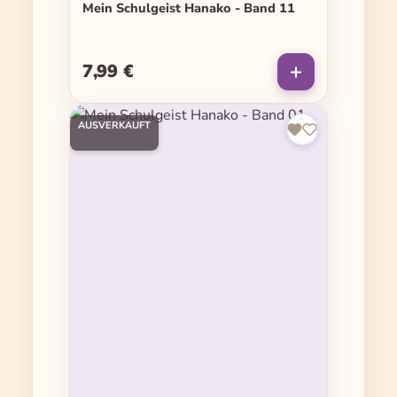
Mein Schulgeist Hanako - Band 11
7,99 €
Regulärer Preis:
AUSVERKAUFT