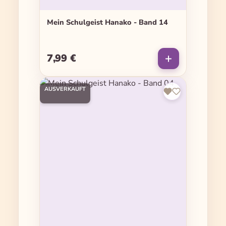
Mein Schulgeist Hanako - Band 14
7,99 €
Regulärer Preis:
AUSVERKAUFT