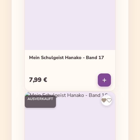
Mein Schulgeist Hanako - Band 17
7,99 €
Regulärer Preis:
AUSVERKAUFT