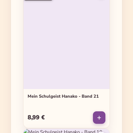
Mein Schulgeist Hanako - Band 21
8,99 €
Regulärer Preis: