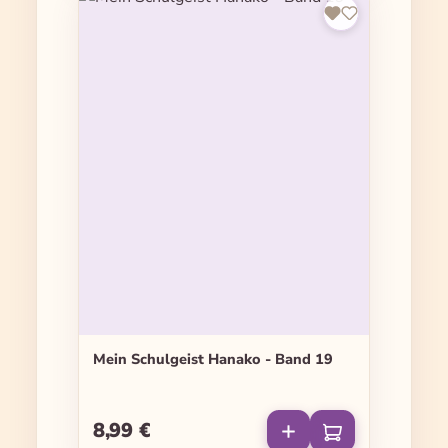
Mein Schulgeist Hanako - Band 19
8,99 €
Regulärer Preis: