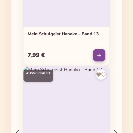
Mein Schulgeist Hanako - Band 13
7,99 €
Regulärer Preis:
AUSVERKAUFT