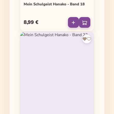
Mein Schulgeist Hanako - Band 18
8,99 €
Regulärer Preis: