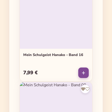
Mein Schulgeist Hanako - Band 16
7,99 €
Regulärer Preis: