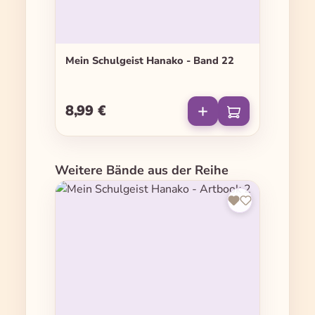
Mein Schulgeist Hanako - Band 22
8,99 €
Regulärer Preis:
Produktgalerie überspringen
Weitere Bände aus der Reihe