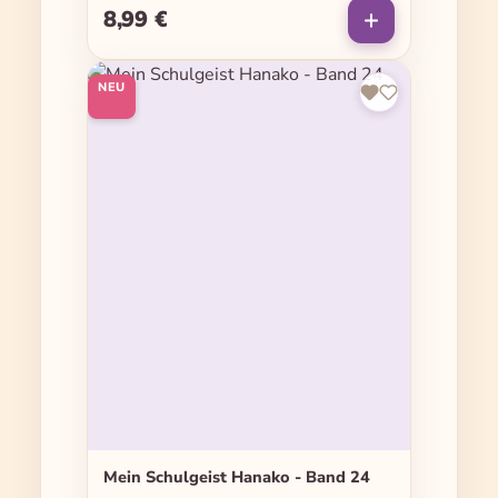
8,99 €
Regulärer Preis:
NEU
Mein Schulgeist Hanako - Band 24