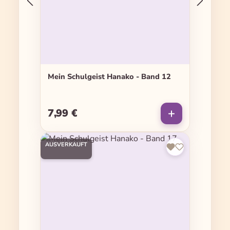
Mein Schulgeist Hanako - Band 12
7,99 €
Regulärer Preis:
AUSVERKAUFT