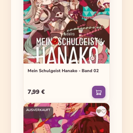
Mein Schulgeist Hanako - Band 02
7,99 €
Regulärer Preis:
AUSVERKAUFT