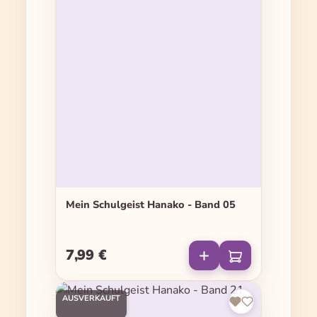
Mein Schulgeist Hanako - Band 05
7,99 €
Regulärer Preis:
AUSVERKAUFT