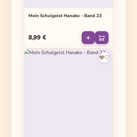
Mein Schulgeist Hanako - Band 23
8,99 €
Regulärer Preis: