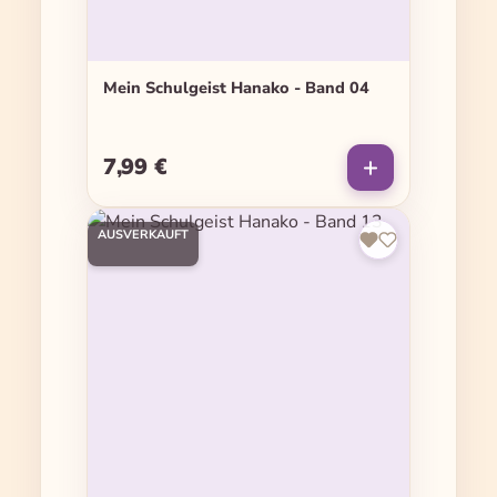
Mein Schulgeist Hanako - Band 04
7,99 €
Regulärer Preis:
AUSVERKAUFT