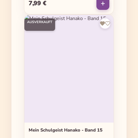
7,99 €
Regulärer Preis:
AUSVERKAUFT
Mein Schulgeist Hanako - Band 15