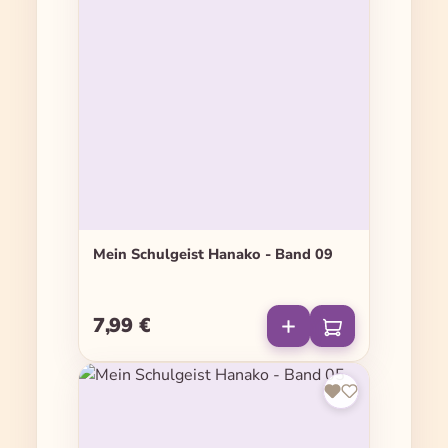
Mein Schulgeist Hanako - Band 09
7,99 €
Regulärer Preis: