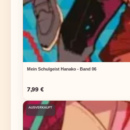
Mein Schulgeist Hanako - Band 06
7,99 €
Regulärer Preis:
AUSVERKAUFT