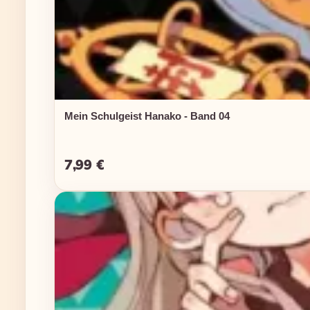
Mein Schulgeist Hanako - Band 04
7,99 €
Regulärer Preis: