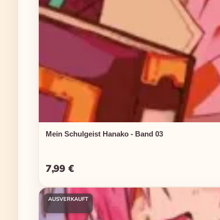
Mein Schulgeist Hanako - Band 03
7,99 €
Regulärer Preis:
AUSVERKAUFT