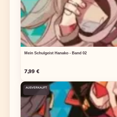
Mein Schulgeist Hanako - Band 02
7,99 €
Regulärer Preis:
AUSVERKAUFT