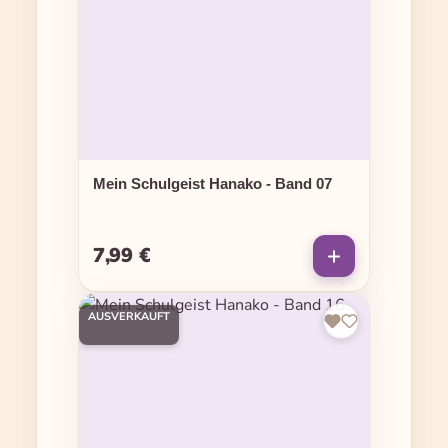
Mein Schulgeist Hanako - Band 07
7,99 €
Regulärer Preis:
AUSVERKAUFT