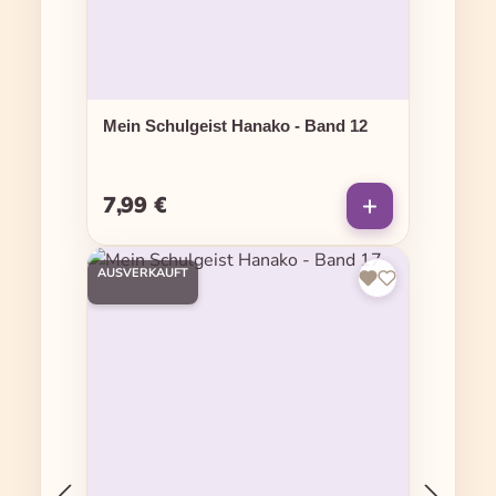
Mein Schulgeist Hanako - Band 12
7,99 €
Regulärer Preis:
AUSVERKAUFT