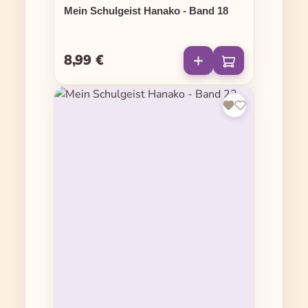
Mein Schulgeist Hanako - Band 18
8,99 €
Regulärer Preis: