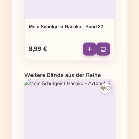
Mein Schulgeist Hanako - Band 22
8,99 €
Regulärer Preis:
Produktgalerie überspringen
Weitere Bände aus der Reihe