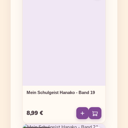
Mein Schulgeist Hanako - Band 19
8,99 €
Regulärer Preis: