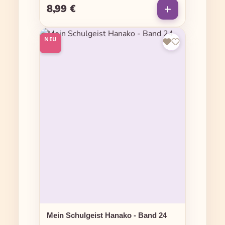
8,99 €
Regulärer Preis:
NEU
Mein Schulgeist Hanako - Band 24