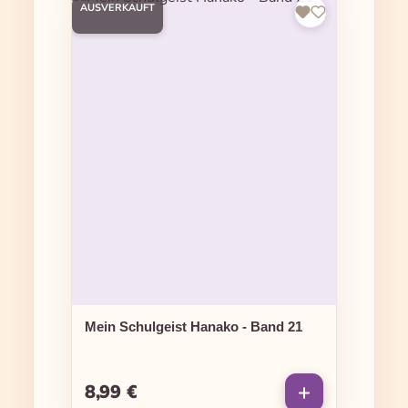
AUSVERKAUFT
Mein Schulgeist Hanako - Band 21
8,99 €
Regulärer Preis: