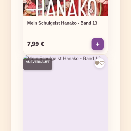
Mein Schulgeist Hanako - Band 13
7,99 €
Regulärer Preis:
AUSVERKAUFT