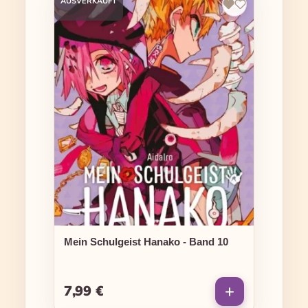
AUSVERKAUFT
Mein Schulgeist Hanako - Band 10
7,99 €
Regulärer Preis: