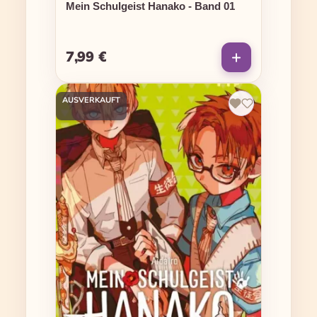
Mein Schulgeist Hanako - Band 01
7,99 €
Regulärer Preis:
AUSVERKAUFT