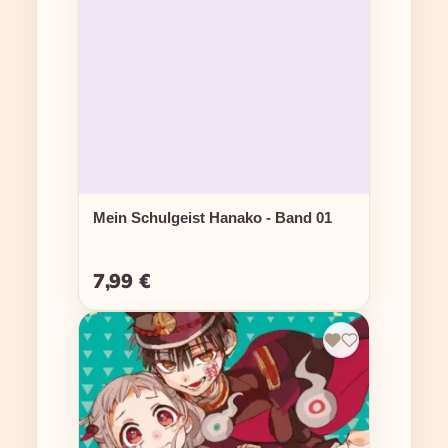
Mein Schulgeist Hanako - Band 01
7,99 €
Regulärer Preis: