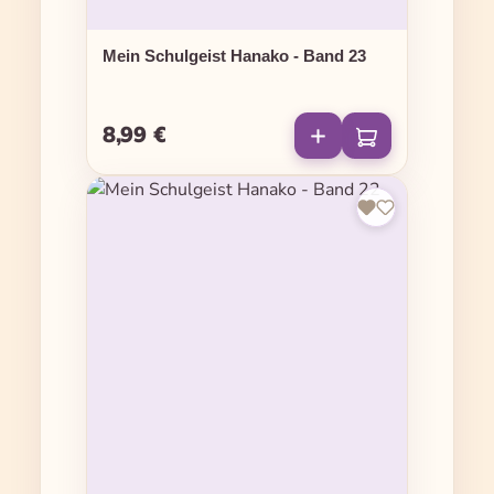
Mein Schulgeist Hanako - Band 23
8,99 €
Regulärer Preis: