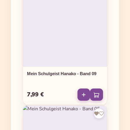
Mein Schulgeist Hanako - Band 09
7,99 €
Regulärer Preis: