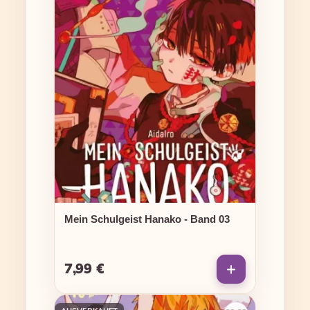
Mein Schulgeist Hanako - Band 03
7,99 €
Regulärer Preis: