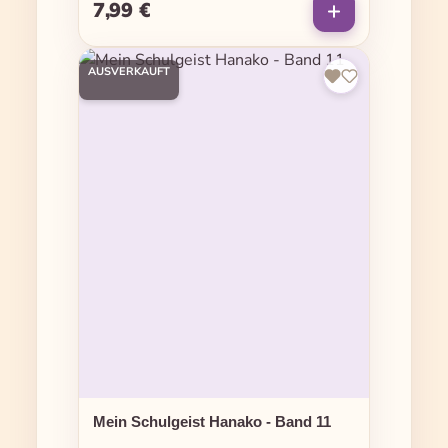
7,99 €
Regulärer Preis:
AUSVERKAUFT
Mein Schulgeist Hanako - Band 11