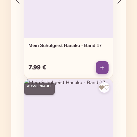
Mein Schulgeist Hanako - Band 17
7,99 €
Regulärer Preis:
AUSVERKAUFT