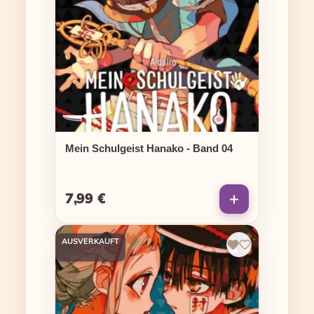
Mein Schulgeist Hanako - Band 04
7,99 €
Regulärer Preis:
AUSVERKAUFT