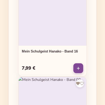
Mein Schulgeist Hanako - Band 16
7,99 €
Regulärer Preis: