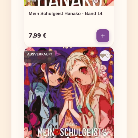
Mein Schulgeist Hanako - Band 14
7,99 €
Regulärer Preis:
AUSVERKAUFT