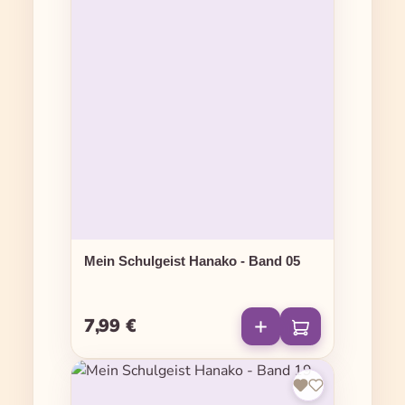
Mein Schulgeist Hanako - Band 05
7,99 €
Regulärer Preis: