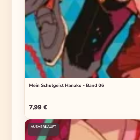
Mein Schulgeist Hanako - Band 06
7,99 €
Regulärer Preis:
AUSVERKAUFT