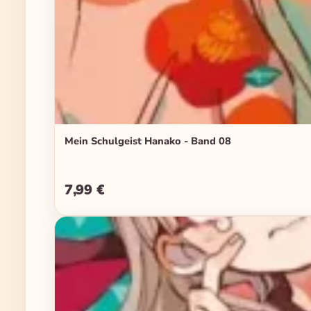
Mein Schulgeist Hanako - Band 08
7,99 €
Regulärer Preis: